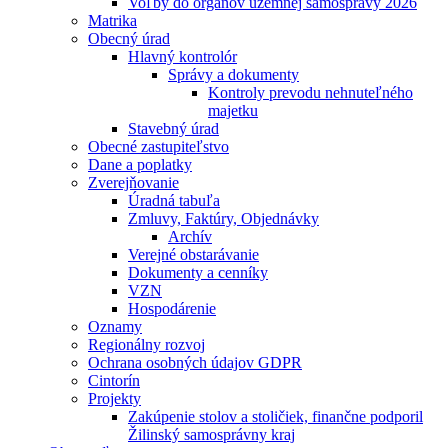
Voľby do orgánov územnej samosprávy 2026
Matrika
Obecný úrad
Hlavný kontrolór
Správy a dokumenty
Kontroly prevodu nehnuteľného
majetku
Stavebný úrad
Obecné zastupiteľstvo
Dane a poplatky
Zverejňovanie
Úradná tabuľa
Zmluvy, Faktúry, Objednávky
Archív
Verejné obstarávanie
Dokumenty a cenníky
VZN
Hospodárenie
Oznamy
Regionálny rozvoj
Ochrana osobných údajov GDPR
Cintorín
Projekty
Zakúpenie stolov a stoličiek, finančne podporil
Žilinský samosprávny kraj