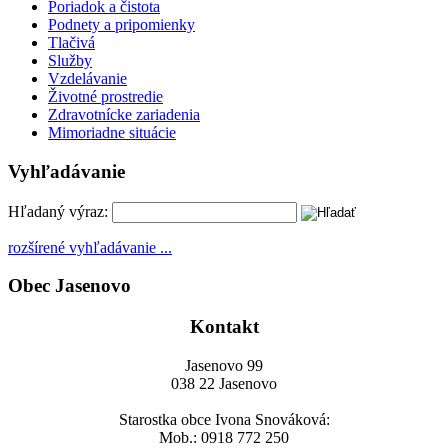
Poriadok a čistota
Podnety a pripomienky
Tlačivá
Služby
Vzdelávanie
Životné prostredie
Zdravotnícke zariadenia
Mimoriadne situácie
Vyhľadávanie
Hľadaný výraz:
rozšírené vyhľadávanie ...
Obec Jasenovo
Kontakt
Jasenovo 99
038 22 Jasenovo
Starostka obce Ivona Snováková:
Mob.: 0918 772 250