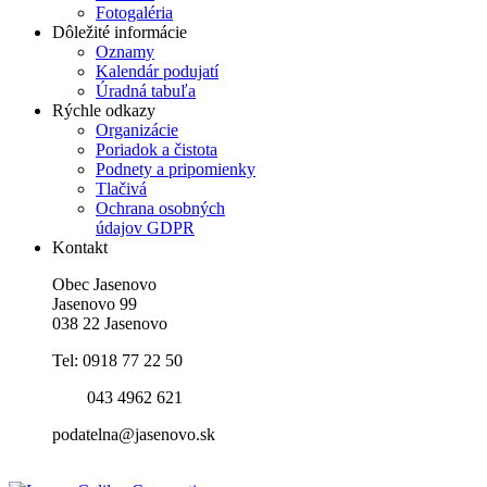
Fotogaléria
Dôležité informácie
Oznamy
Kalendár podujatí
Úradná tabuľa
Rýchle odkazy
Organizácie
Poriadok a čistota
Podnety a pripomienky
Tlačivá
Ochrana osobných
údajov GDPR
Kontakt
Obec Jasenovo
Jasenovo 99
038 22 Jasenovo
Tel: 0918 77 22 50
043 4962 621
podatelna@jasenovo.sk