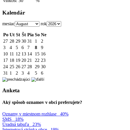
vlhkosť
30
%
Kalendár
mesiac
rok
Po
Ut
St
Št
Pia
So
Ne
27
28
29
30
31
1
2
3
4
5
6
7
8
9
10
11
12
13
14
15
16
17
18
19
20
21
22
23
24
25
26
27
28
29
30
31
1
2
3
4
5
6
Anketa
Aký spôsob oznamov v obci preferujete?
Oznamy v miestnom rozhlase
40%
SMS
18%
Úradná tabuľa
23%
Internetová stránka obce
19%