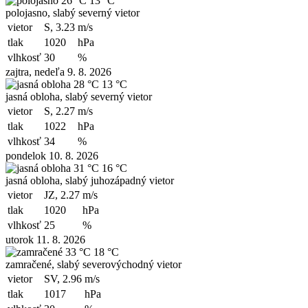
26 °C
13 °C
polojasno, slabý severný vietor
vietor
S, 3.23
m/s
tlak
1020
hPa
vlhkosť
30
%
zajtra, nedeľa 9. 8. 2026
28 °C
13 °C
jasná obloha, slabý severný vietor
vietor
S, 2.27
m/s
tlak
1022
hPa
vlhkosť
34
%
pondelok 10. 8. 2026
31 °C
16 °C
jasná obloha, slabý juhozápadný vietor
vietor
JZ, 2.27
m/s
tlak
1020
hPa
vlhkosť
25
%
utorok 11. 8. 2026
33 °C
18 °C
zamračené, slabý severovýchodný vietor
vietor
SV, 2.96
m/s
tlak
1017
hPa