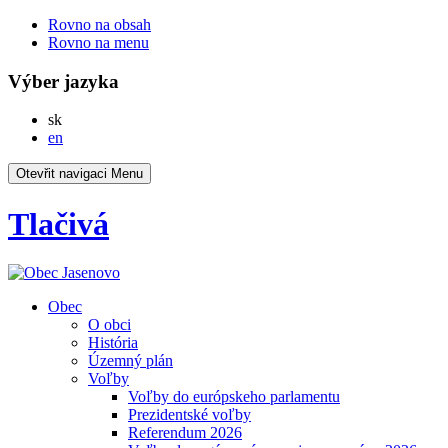
Rovno na obsah
Rovno na menu
Výber jazyka
Slovensky
sk
English
en
Otevřit navigaci
Menu
Tlačivá
Obec
O obci
História
Územný plán
Voľby
Voľby do európskeho parlamentu
Prezidentské voľby
Referendum 2026