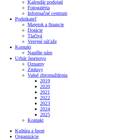
Kalendár podujatí
Fotogaléria
Informačné centrum
Podnikateľ
Majetok a financie
Dotácie
Tlačivá
Verejné súťaže
Kontakt
Napíšte nám
Urbár Jasenovo
Oznamy
Zmluvy
Valné zhromaždenia
2019
2020
2021
2022
2023
2024
2025
Kontakt
Kultúra a šport
Organizácie