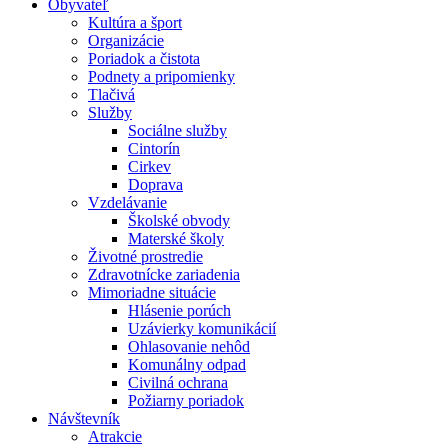
Obyvateľ
Kultúra a šport
Organizácie
Poriadok a čistota
Podnety a pripomienky
Tlačivá
Služby
Sociálne služby
Cintorín
Cirkev
Doprava
Vzdelávanie
Školské obvody
Materské školy
Životné prostredie
Zdravotnícke zariadenia
Mimoriadne situácie
Hlásenie porúch
Uzávierky komunikácií
Ohlasovanie nehôd
Komunálny odpad
Civilná ochrana
Požiarny poriadok
Návštevník
Atrakcie