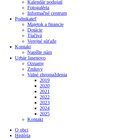
Kalendár podujatí
Fotogaléria
Informačné centrum
Podnikateľ
Majetok a financie
Dotácie
Tlačivá
Verejné súťaže
Kontakt
Napíšte nám
Urbár Jasenovo
Oznamy
Zmluvy
Valné zhromaždenia
2019
2020
2021
2022
2023
2024
2025
Kontakt
O obci
História