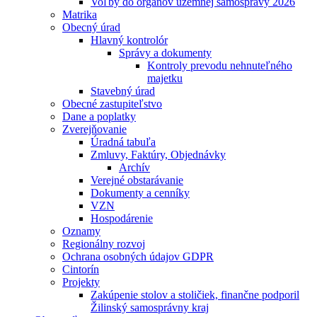
Voľby do orgánov územnej samosprávy 2026
Matrika
Obecný úrad
Hlavný kontrolór
Správy a dokumenty
Kontroly prevodu nehnuteľného
majetku
Stavebný úrad
Obecné zastupiteľstvo
Dane a poplatky
Zverejňovanie
Úradná tabuľa
Zmluvy, Faktúry, Objednávky
Archív
Verejné obstarávanie
Dokumenty a cenníky
VZN
Hospodárenie
Oznamy
Regionálny rozvoj
Ochrana osobných údajov GDPR
Cintorín
Projekty
Zakúpenie stolov a stoličiek, finančne podporil
Žilinský samosprávny kraj