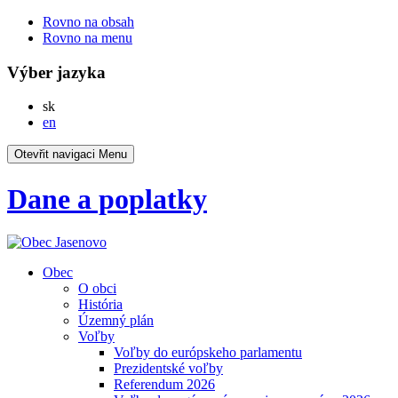
Rovno na obsah
Rovno na menu
Výber jazyka
Slovensky
sk
English
en
Otevřit navigaci
Menu
Dane a poplatky
Obec
O obci
História
Územný plán
Voľby
Voľby do európskeho parlamentu
Prezidentské voľby
Referendum 2026