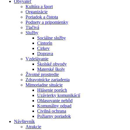
Obyvateľ
Kultúra a šport
Organizácie
Poriadok a čistota
Podnety a pripomienky
Tlačivá
Služby
Sociálne služby
Cintorín
Cirkev
Doprava
Vzdelávanie
Školské obvody
Materské školy
Životné prostredie
Zdravotnícke zariadenia
Mimoriadne situácie
Hlásenie porúch
Uzávierky komunikácií
Ohlasovanie nehôd
Komunálny odpad
Civilná ochrana
Požiarny poriadok
Návštevník
Atrakcie