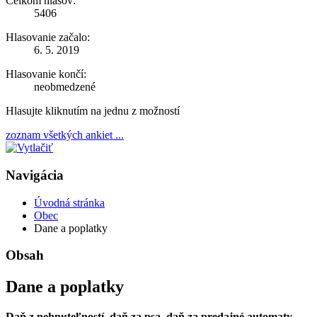
Celkom hlasov:
5406
Hlasovanie začalo:
6. 5. 2019
Hlasovanie končí:
neobmedzené
Hlasujte kliknutím na jednu z možností
zoznam všetkých ankiet ...
Navigácia
Úvodná stránka
Obec
Dane a poplatky
Obsah
Dane a poplatky
Daň z nehnuteľností, daň za psa, daň za predajné automaty,