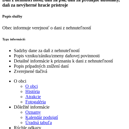
daň za nevýherné hracie prístroje
Popis služby
Obec informuje verejnosť o dani z nehnuteľností
Typy informácií:
Sadzby dane za daň z nehnuteľností
Popis vzniku/zániku/zmeny daňovej povinnosti
Detailné informácie k priznaniu k dani z nehnuteľností
Popis prípadných znížení daní
Zverejnené tlačivá
O obci
O obci
História
Atrakcie
Fotogaléria
Dôležité informácie
Oznamy
Kalendár podujatí
Úradná tabuľa
Rýchle odkazy