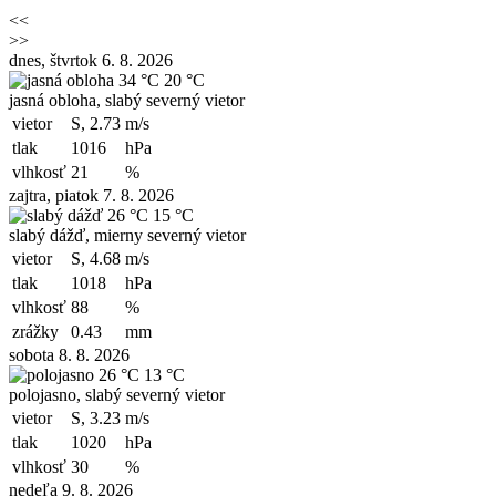
<<
>>
dnes, štvrtok 6. 8. 2026
34 °C
20 °C
jasná obloha, slabý severný vietor
vietor
S, 2.73
m/s
tlak
1016
hPa
vlhkosť
21
%
zajtra, piatok 7. 8. 2026
26 °C
15 °C
slabý dážď, mierny severný vietor
vietor
S, 4.68
m/s
tlak
1018
hPa
vlhkosť
88
%
zrážky
0.43
mm
sobota 8. 8. 2026
26 °C
13 °C
polojasno, slabý severný vietor
vietor
S, 3.23
m/s
tlak
1020
hPa
vlhkosť
30
%
nedeľa 9. 8. 2026