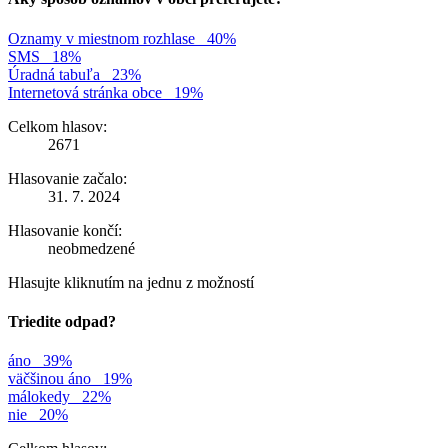
Oznamy v miestnom rozhlase
40%
SMS
18%
Úradná tabuľa
23%
Internetová stránka obce
19%
Celkom hlasov:
2671
Hlasovanie začalo:
31. 7. 2024
Hlasovanie končí:
neobmedzené
Hlasujte kliknutím na jednu z možností
Triedite odpad?
áno
39%
väčšinou áno
19%
málokedy
22%
nie
20%