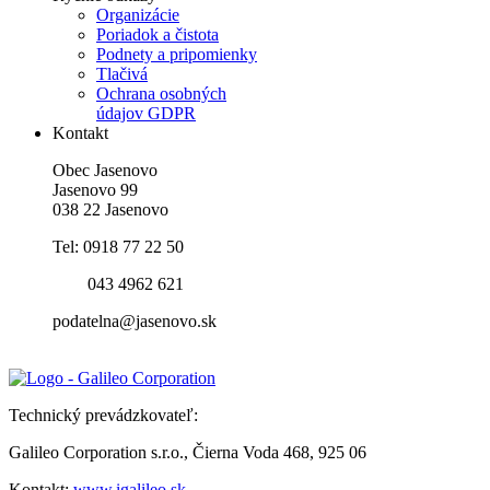
Organizácie
Poriadok a čistota
Podnety a pripomienky
Tlačivá
Ochrana osobných
údajov GDPR
Kontakt
Obec Jasenovo
Jasenovo 99
038 22 Jasenovo
Tel: 0918 77 22 50
043 4962 621
podatelna@jasenovo.sk
Technický prevádzkovateľ:
Galileo Corporation s.r.o., Čierna Voda 468, 925 06
Kontakt:
www.igalileo.sk