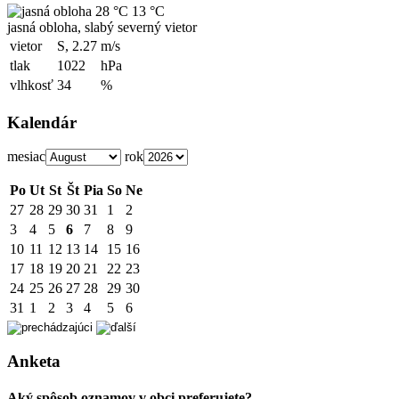
28 °C
13 °C
jasná obloha, slabý severný vietor
vietor
S, 2.27
m/s
tlak
1022
hPa
vlhkosť
34
%
Kalendár
mesiac
rok
Po
Ut
St
Št
Pia
So
Ne
27
28
29
30
31
1
2
3
4
5
6
7
8
9
10
11
12
13
14
15
16
17
18
19
20
21
22
23
24
25
26
27
28
29
30
31
1
2
3
4
5
6
Anketa
Aký spôsob oznamov v obci preferujete?