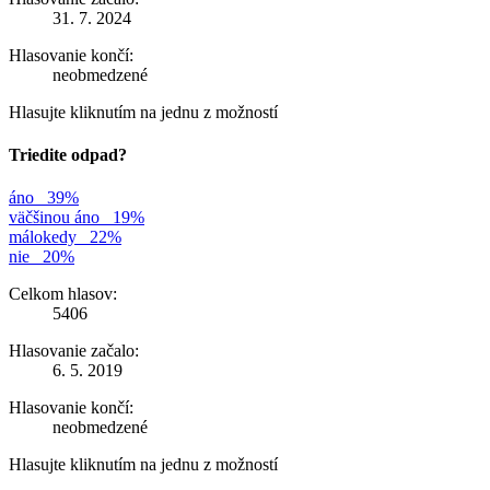
31. 7. 2024
Hlasovanie končí:
neobmedzené
Hlasujte kliknutím na jednu z možností
Triedite odpad?
áno
39%
väčšinou áno
19%
málokedy
22%
nie
20%
Celkom hlasov:
5406
Hlasovanie začalo:
6. 5. 2019
Hlasovanie končí:
neobmedzené
Hlasujte kliknutím na jednu z možností