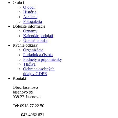
O obci
O obci
História
Atrakcie
Fotogaléria
Dôležité informácie
Oznamy
Kalendár podujatí
Úradná tabuľa
Rýchle odkazy
Organizácie
Poriadok a čistota
Podnety a pripomienky
Tlačivá
Ochrana osobných
údajov GDPR
Kontakt
Obec Jasenovo
Jasenovo 99
038 22 Jasenovo
Tel: 0918 77 22 50
043 4962 621