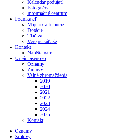
Kalendár podujatí
Fotogaléria
Informačné centrum
Podnikateľ
Majetok a financie
Dotácie
Tlačivá
Verejné súťaže
Kontakt
Napíšte nám
Urbár Jasenovo
Oznamy
Zmluvy
Valné zhromaždenia
2019
2020
2021
2022
2023
2024
2025
Kontakt
Oznamy
Zmluvy