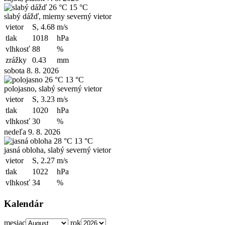
26 °C
15 °C
slabý dážď, mierny severný vietor
vietor
S, 4.68
m/s
tlak
1018
hPa
vlhkosť
88
%
zrážky
0.43
mm
sobota 8. 8. 2026
26 °C
13 °C
polojasno, slabý severný vietor
vietor
S, 3.23
m/s
tlak
1020
hPa
vlhkosť
30
%
nedeľa 9. 8. 2026
28 °C
13 °C
jasná obloha, slabý severný vietor
vietor
S, 2.27
m/s
tlak
1022
hPa
vlhkosť
34
%
Kalendár
mesiac
rok