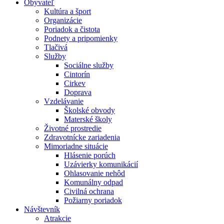
Obyvateľ
Kultúra a šport
Organizácie
Poriadok a čistota
Podnety a pripomienky
Tlačivá
Služby
Sociálne služby
Cintorín
Cirkev
Doprava
Vzdelávanie
Školské obvody
Materské školy
Životné prostredie
Zdravotnícke zariadenia
Mimoriadne situácie
Hlásenie porúch
Uzávierky komunikácií
Ohlasovanie nehôd
Komunálny odpad
Civilná ochrana
Požiarny poriadok
Návštevník
Atrakcie