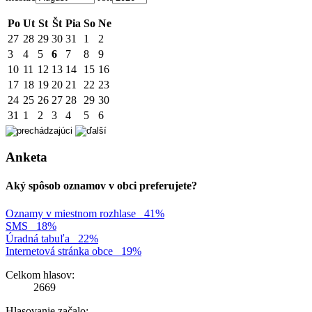
Po
Ut
St
Št
Pia
So
Ne
27
28
29
30
31
1
2
3
4
5
6
7
8
9
10
11
12
13
14
15
16
17
18
19
20
21
22
23
24
25
26
27
28
29
30
31
1
2
3
4
5
6
Anketa
Aký spôsob oznamov v obci preferujete?
Oznamy v miestnom rozhlase
41%
SMS
18%
Úradná tabuľa
22%
Internetová stránka obce
19%
Celkom hlasov:
2669
Hlasovanie začalo: