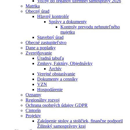
Voľby do orgánov územnej samosprávy 2026
Matrika
Obecný úrad
Hlavný kontrolór
Správy a dokumenty
Kontroly prevodu nehnuteľného
majetku
Stavebný úrad
Obecné zastupiteľstvo
Dane a poplatky
Zverejňovanie
Úradná tabuľa
Zmluvy, Faktúry, Objednávky
Archív
Verejné obstarávanie
Dokumenty a cenníky
VZN
Hospodárenie
Oznamy
Regionálny rozvoj
Ochrana osobných údajov GDPR
Cintorín
Projekty
Zakúpenie stolov a stoličiek, finančne podporil
Žilinský samosprávny kraj