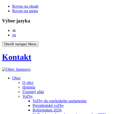
Rovno na obsah
Rovno na menu
Výber jazyka
Slovensky
sk
English
en
Otevřit navigaci
Menu
Kontakt
Obec
O obci
História
Územný plán
Voľby
Voľby do európskeho parlamentu
Prezidentské voľby
Referendum 2026