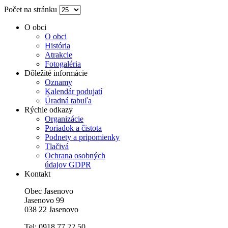
Počet na stránku
O obci
O obci
História
Atrakcie
Fotogaléria
Dôležité informácie
Oznamy
Kalendár podujatí
Úradná tabuľa
Rýchle odkazy
Organizácie
Poriadok a čistota
Podnety a pripomienky
Tlačivá
Ochrana osobných
údajov GDPR
Kontakt
Obec Jasenovo
Jasenovo 99
038 22 Jasenovo
Tel: 0918 77 22 50