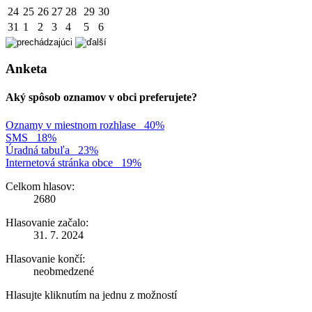
24
25
26
27
28
29
30
31
1
2
3
4
5
6
Anketa
Aký spôsob oznamov v obci preferujete?
Oznamy v miestnom rozhlase
40%
SMS
18%
Úradná tabuľa
23%
Internetová stránka obce
19%
Celkom hlasov:
2680
Hlasovanie začalo:
31. 7. 2024
Hlasovanie končí:
neobmedzené
Hlasujte kliknutím na jednu z možností