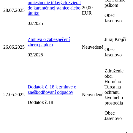
umiestnenie túlavých zvierat
psíkom
20,00
do karanténnej stanice alebo
28.07.2025
EUR
útulku
Obec
Jasenovo
03/2025
Zmluva o zabezpečení
Juraj Krajčí
zberu papiera
26.06.2025
Neuvedené
Obec
02/2025
Jasenovo
Združenie
obci
Horného
Dodatok č. 18 k zmluve o
Turca na
zneškodňovaní odpadov
ochranu
27.05.2025
Neuvedené
životného
Dodatok č.18
prostredia
Obec
Jasenovo