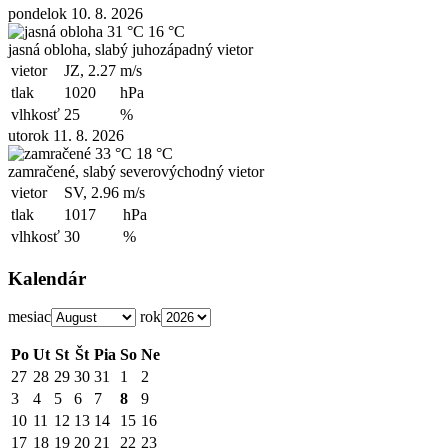
pondelok 10. 8. 2026
31 °C
16 °C
jasná obloha, slabý juhozápadný vietor
vietor
JZ, 2.27
m/s
tlak
1020
hPa
vlhkosť
25
%
utorok 11. 8. 2026
33 °C
18 °C
zamračené, slabý severovýchodný vietor
vietor
SV, 2.96
m/s
tlak
1017
hPa
vlhkosť
30
%
Kalendár
mesiac
rok
Po
Ut
St
Št
Pia
So
Ne
27
28
29
30
31
1
2
3
4
5
6
7
8
9
10
11
12
13
14
15
16
17
18
19
20
21
22
23