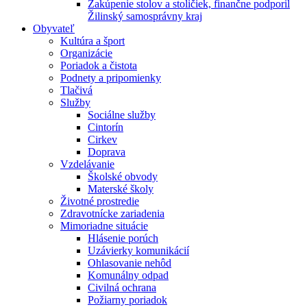
Zakúpenie stolov a stoličiek, finančne podporil
Žilinský samosprávny kraj
Obyvateľ
Kultúra a šport
Organizácie
Poriadok a čistota
Podnety a pripomienky
Tlačivá
Služby
Sociálne služby
Cintorín
Cirkev
Doprava
Vzdelávanie
Školské obvody
Materské školy
Životné prostredie
Zdravotnícke zariadenia
Mimoriadne situácie
Hlásenie porúch
Uzávierky komunikácií
Ohlasovanie nehôd
Komunálny odpad
Civilná ochrana
Požiarny poriadok