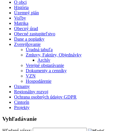
O obci
História
Územný plán
Voľby
Matrika
Obecný úrad
Obecné zastupiteľstvo
Dane a poplatky
Zverejňovanie
Úradná tabuľa
Zmluvy, Faktúry, Objednávky
Archív
Verejné obstarávanie
Dokumenty a cenníky
VZN
Hospodárenie
Oznamy
Regionálny rozvoj
Ochrana osobných údajov GDPR
Cintorín
Projekty
Vyhľadávanie
Hľadaný výraz: