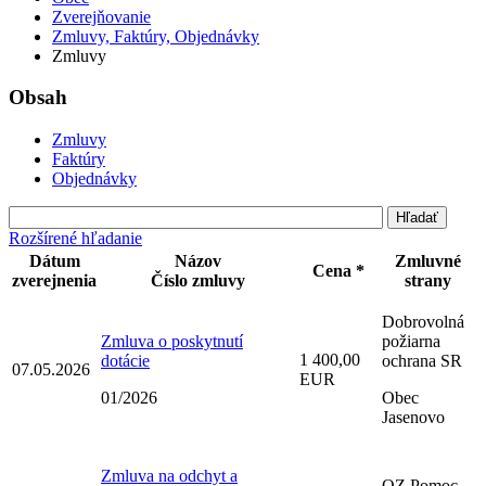
Zverejňovanie
Zmluvy, Faktúry, Objednávky
Zmluvy
Obsah
Zmluvy
Faktúry
Objednávky
Rozšírené hľadanie
Dátum
Názov
Zmluvné
Cena *
zverejnenia
Číslo zmluvy
strany
Dobrovolná
Zmluva o poskytnutí
požiarna
1 400,00
dotácie
ochrana SR
07.05.2026
EUR
01/2026
Obec
Jasenovo
Zmluva na odchyt a
OZ Pomoc