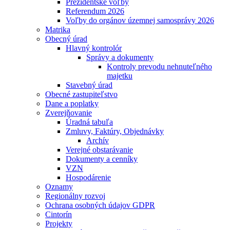
Prezidentské voľby
Referendum 2026
Voľby do orgánov územnej samosprávy 2026
Matrika
Obecný úrad
Hlavný kontrolór
Správy a dokumenty
Kontroly prevodu nehnuteľného
majetku
Stavebný úrad
Obecné zastupiteľstvo
Dane a poplatky
Zverejňovanie
Úradná tabuľa
Zmluvy, Faktúry, Objednávky
Archív
Verejné obstarávanie
Dokumenty a cenníky
VZN
Hospodárenie
Oznamy
Regionálny rozvoj
Ochrana osobných údajov GDPR
Cintorín
Projekty