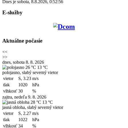
Dnes je
sobota
,
8.8.2026
,
0:52:56
E-služby
Aktuálne počasie
<<
>>
dnes, sobota 8. 8. 2026
26 °C
13 °C
polojasno, slabý severný vietor
vietor
S, 3.23
m/s
tlak
1020
hPa
vlhkosť
30
%
zajtra, nedeľa 9. 8. 2026
28 °C
13 °C
jasná obloha, slabý severný vietor
vietor
S, 2.27
m/s
tlak
1022
hPa
vlhkosť
34
%