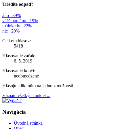
Triedite odpad?
áno
39%
väčšinou áno
19%
málokedy
22%
nie
20%
Celkom hlasov:
5418
Hlasovanie začalo:
6. 5. 2019
Hlasovanie končí:
neobmedzené
Hlasujte kliknutím na jednu z možností
zoznam všetkých ankiet ...
Navigácia
Úvodná stránka
Obec