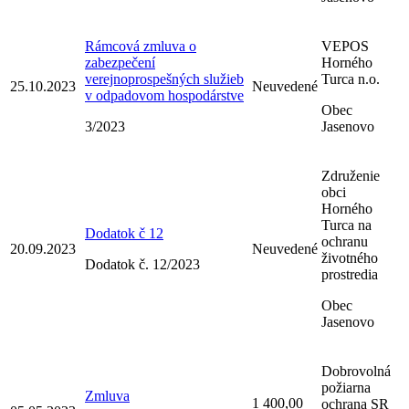
Rámcová zmluva o
VEPOS
zabezpečení
Horného
verejnoprospešných služieb
Turca n.o.
25.10.2023
Neuvedené
v odpadovom hospodárstve
Obec
3/2023
Jasenovo
Združenie
obci
Horného
Turca na
Dodatok č 12
ochranu
20.09.2023
Neuvedené
životného
Dodatok č. 12/2023
prostredia
Obec
Jasenovo
Dobrovolná
požiarna
Zmluva
1 400,00
ochrana SR