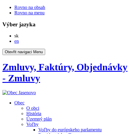
Rovno na obsah
Rovno na menu
Výber jazyka
Slovensky
sk
English
en
Otevřit navigaci
Menu
Zmluvy, Faktúry, Objednávky
- Zmluvy
Obec
O obci
História
Územný plán
Voľby
Voľby do európskeho parlamentu