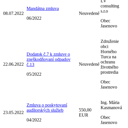
LV
consulting
Mandátna zmluva
s.r.o
08.07.2022
Neuvedené
06/2022
Obec
Jasenovo
Združenie
obci
Horného
Dodatok č.7 k zmluve o
Turca na
zneškodňovaní odpadov
ochranu
22.06.2022
Neuvedené
č.13
životného
prostredia
05/2022
Obec
Jasenovo
Ing. Mária
Zmluva o poskytovaní
Kasmanová
550,00
audítorských služieb
23.05.2022
EUR
Obec
04/2022
Jasenovo