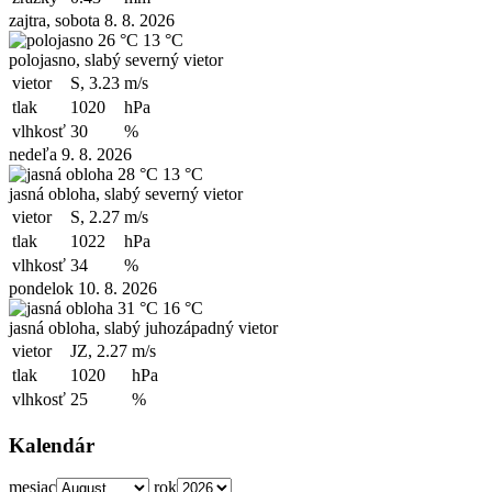
zajtra, sobota 8. 8. 2026
26 °C
13 °C
polojasno, slabý severný vietor
vietor
S, 3.23
m/s
tlak
1020
hPa
vlhkosť
30
%
nedeľa 9. 8. 2026
28 °C
13 °C
jasná obloha, slabý severný vietor
vietor
S, 2.27
m/s
tlak
1022
hPa
vlhkosť
34
%
pondelok 10. 8. 2026
31 °C
16 °C
jasná obloha, slabý juhozápadný vietor
vietor
JZ, 2.27
m/s
tlak
1020
hPa
vlhkosť
25
%
Kalendár
mesiac
rok