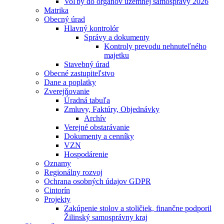
Voľby do orgánov územnej samosprávy 2026
Matrika
Obecný úrad
Hlavný kontrolór
Správy a dokumenty
Kontroly prevodu nehnuteľného
majetku
Stavebný úrad
Obecné zastupiteľstvo
Dane a poplatky
Zverejňovanie
Úradná tabuľa
Zmluvy, Faktúry, Objednávky
Archív
Verejné obstarávanie
Dokumenty a cenníky
VZN
Hospodárenie
Oznamy
Regionálny rozvoj
Ochrana osobných údajov GDPR
Cintorín
Projekty
Zakúpenie stolov a stoličiek, finančne podporil
Žilinský samosprávny kraj