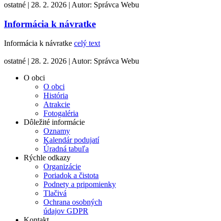
ostatné
|
28. 2. 2026
|
Autor:
Správca Webu
Informácia k návratke
Informácia k návratke
celý text
ostatné
|
28. 2. 2026
|
Autor:
Správca Webu
O obci
O obci
História
Atrakcie
Fotogaléria
Dôležité informácie
Oznamy
Kalendár podujatí
Úradná tabuľa
Rýchle odkazy
Organizácie
Poriadok a čistota
Podnety a pripomienky
Tlačivá
Ochrana osobných
údajov GDPR
Kontakt