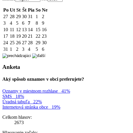
Po
Ut
St
Št
Pia
So
Ne
27
28
29
30
31
1
2
3
4
5
6
7
8
9
10
11
12
13
14
15
16
17
18
19
20
21
22
23
24
25
26
27
28
29
30
31
1
2
3
4
5
6
Anketa
Aký spôsob oznamov v obci preferujete?
Oznamy v miestnom rozhlase
41%
SMS
18%
Úradná tabuľa
22%
Internetová stránka obce
19%
Celkom hlasov:
2673
Hlasovanie začalo: