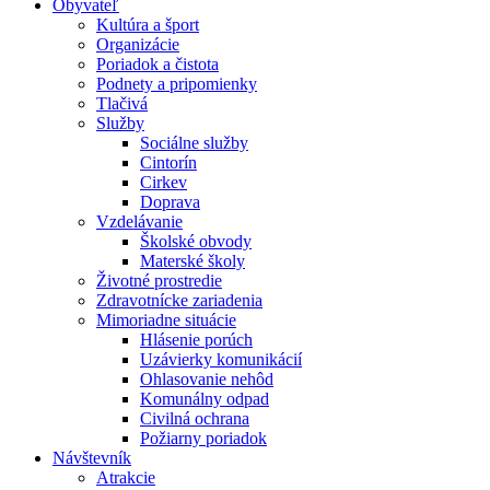
Obyvateľ
Kultúra a šport
Organizácie
Poriadok a čistota
Podnety a pripomienky
Tlačivá
Služby
Sociálne služby
Cintorín
Cirkev
Doprava
Vzdelávanie
Školské obvody
Materské školy
Životné prostredie
Zdravotnícke zariadenia
Mimoriadne situácie
Hlásenie porúch
Uzávierky komunikácií
Ohlasovanie nehôd
Komunálny odpad
Civilná ochrana
Požiarny poriadok
Návštevník
Atrakcie