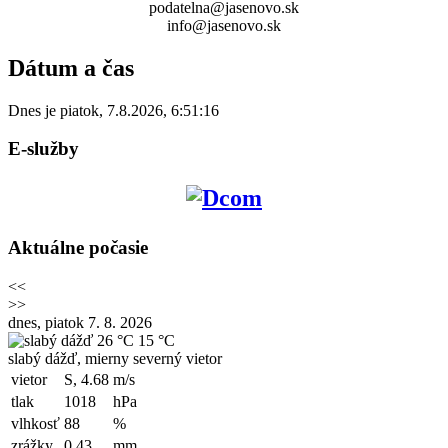
podatelna@jasenovo.sk
info@jasenovo.sk
Dátum a čas
Dnes je
piatok
,
7.8.2026
,
6:51:16
E-služby
Aktuálne počasie
<<
>>
dnes, piatok 7. 8. 2026
26 °C
15 °C
slabý dážď, mierny severný vietor
vietor
S, 4.68
m/s
tlak
1018
hPa
vlhkosť
88
%
zrážky
0.43
mm