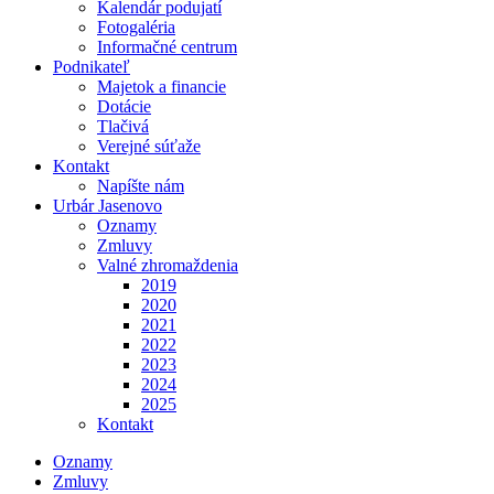
Kalendár podujatí
Fotogaléria
Informačné centrum
Podnikateľ
Majetok a financie
Dotácie
Tlačivá
Verejné súťaže
Kontakt
Napíšte nám
Urbár Jasenovo
Oznamy
Zmluvy
Valné zhromaždenia
2019
2020
2021
2022
2023
2024
2025
Kontakt
Oznamy
Zmluvy