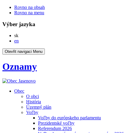
Rovno na obsah
Rovno na menu
Výber jazyka
Slovensky
sk
English
en
Otevřit navigaci
Menu
Oznamy
Obec
O obci
História
Územný plán
Voľby
Voľby do európskeho parlamentu
Prezidentské voľby
Referendum 2026