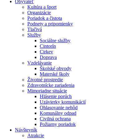
Obyvateľ
Kultúra a šport
Organizácie
Poriadok a čistota
Podnety a pripomienky
Tlačivá
Služby
Sociálne služby
Cintorín
Cirkev
Doprava
Vzdelávanie
Školské obvody
Materské školy
Životné prostredie
Zdravotnícke zariadenia
Mimoriadne situácie
Hlásenie porúch
Uzávierky komunikácií
Ohlasovanie nehôd
Komunálny odpad
Civilná ochrana
Požiarny poriadok
Návštevník
Atrakcie