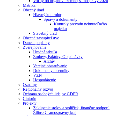
Voľby do orgánov územnej samosprávy 2026
Matrika
Obecný úrad
Hlavný kontrolór
Správy a dokumenty
Kontroly prevodu nehnuteľného
majetku
Stavebný úrad
Obecné zastupiteľstvo
Dane a poplatky
Zverejňovanie
Úradná tabuľa
Zmluvy, Faktúry, Objednávky
Archív
Verejné obstarávanie
Dokumenty a cenníky
VZN
Hospodárenie
Oznamy
Regionálny rozvoj
Ochrana osobných údajov GDPR
Cintorín
Projekty
Zakúpenie stolov a stoličiek, finančne podporil
Žilinský samosprávny kraj