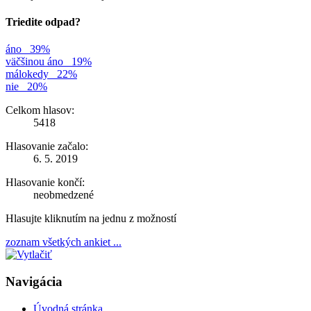
Triedite odpad?
áno
39%
väčšinou áno
19%
málokedy
22%
nie
20%
Celkom hlasov:
5418
Hlasovanie začalo:
6. 5. 2019
Hlasovanie končí:
neobmedzené
Hlasujte kliknutím na jednu z možností
zoznam všetkých ankiet ...
Navigácia
Úvodná stránka