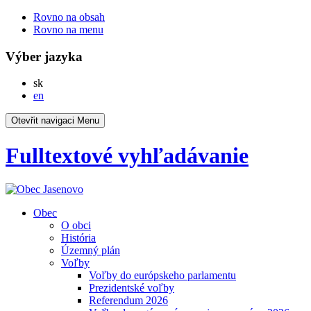
Rovno na obsah
Rovno na menu
Výber jazyka
Slovensky
sk
English
en
Otevřit navigaci
Menu
Fulltextové vyhľadávanie
Obec
O obci
História
Územný plán
Voľby
Voľby do európskeho parlamentu
Prezidentské voľby
Referendum 2026