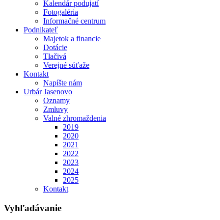
Kalendár podujatí
Fotogaléria
Informačné centrum
Podnikateľ
Majetok a financie
Dotácie
Tlačivá
Verejné súťaže
Kontakt
Napíšte nám
Urbár Jasenovo
Oznamy
Zmluvy
Valné zhromaždenia
2019
2020
2021
2022
2023
2024
2025
Kontakt
Vyhľadávanie