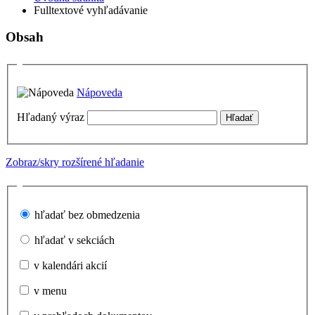
Fulltextové vyhľadávanie
Obsah
Nápoveda
Hľadaný výraz
Zobraz/skry rozšírené hľadanie
hľadať bez obmedzenia
hľadať v sekciách
v kalendári akcií
v menu