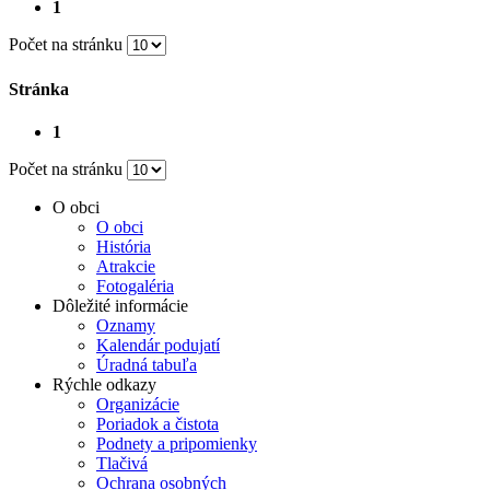
1
Počet na stránku
Stránka
1
Počet na stránku
O obci
O obci
História
Atrakcie
Fotogaléria
Dôležité informácie
Oznamy
Kalendár podujatí
Úradná tabuľa
Rýchle odkazy
Organizácie
Poriadok a čistota
Podnety a pripomienky
Tlačivá
Ochrana osobných