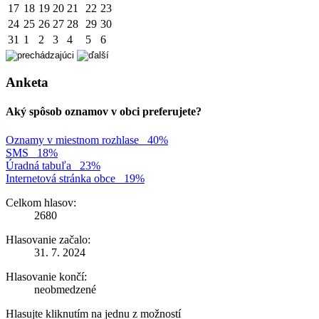
17
18
19
20
21
22
23
24
25
26
27
28
29
30
31
1
2
3
4
5
6
Anketa
Aký spôsob oznamov v obci preferujete?
Oznamy v miestnom rozhlase
40%
SMS
18%
Úradná tabuľa
23%
Internetová stránka obce
19%
Celkom hlasov:
2680
Hlasovanie začalo:
31. 7. 2024
Hlasovanie končí:
neobmedzené
Hlasujte kliknutím na jednu z možností