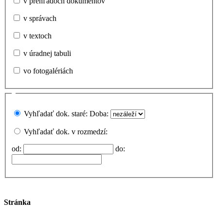
v prehľadoch dokumentov
v správach
v textoch
v úradnej tabuli
vo fotogalériách
Vyhľadať dok. staré:
Doba:
Vyhľadať dok. v rozmedzí:
od:
do:
Stránka