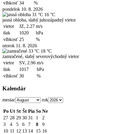
vlhkosť
34
%
pondelok 10. 8. 2026
31 °C
16 °C
jasná obloha, slabý juhozápadný vietor
vietor
JZ, 2.27
m/s
tlak
1020
hPa
vlhkosť
25
%
utorok 11. 8. 2026
33 °C
18 °C
zamračené, slabý severovýchodný vietor
vietor
SV, 2.96
m/s
tlak
1017
hPa
vlhkosť
30
%
Kalendár
mesiac
rok
Po
Ut
St
Št
Pia
So
Ne
27
28
29
30
31
1
2
3
4
5
6
7
8
9
10
11
12
13
14
15
16