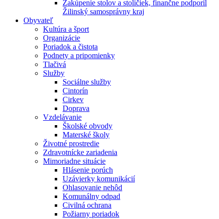
Zakúpenie stolov a stoličiek, finančne podporil
Žilinský samosprávny kraj
Obyvateľ
Kultúra a šport
Organizácie
Poriadok a čistota
Podnety a pripomienky
Tlačivá
Služby
Sociálne služby
Cintorín
Cirkev
Doprava
Vzdelávanie
Školské obvody
Materské školy
Životné prostredie
Zdravotnícke zariadenia
Mimoriadne situácie
Hlásenie porúch
Uzávierky komunikácií
Ohlasovanie nehôd
Komunálny odpad
Civilná ochrana
Požiarny poriadok