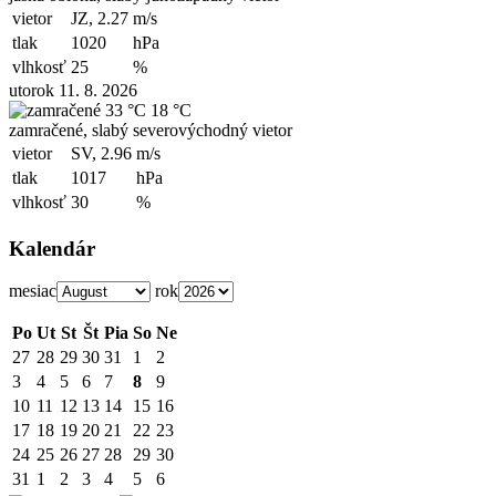
vietor
JZ, 2.27
m/s
tlak
1020
hPa
vlhkosť
25
%
utorok 11. 8. 2026
33 °C
18 °C
zamračené, slabý severovýchodný vietor
vietor
SV, 2.96
m/s
tlak
1017
hPa
vlhkosť
30
%
Kalendár
mesiac
rok
Po
Ut
St
Št
Pia
So
Ne
27
28
29
30
31
1
2
3
4
5
6
7
8
9
10
11
12
13
14
15
16
17
18
19
20
21
22
23
24
25
26
27
28
29
30
31
1
2
3
4
5
6