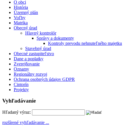
O obci
História
Územný plán
Voľby
Matrika
Obecný úrad
Hlavný kontrolór
Správy a dokumenty
Kontroly prevodu nehnuteľného majetku
Stavebný úrad
Obecné zastupiteľstvo
Dane a poplatky
Zverejňovanie
Oznamy
Regionálny rozvoj
Ochrana osobných údajov GDPR
Cintorín
Projekty
Vyhľadávanie
Hľadaný výraz:
rozšírené vyhľadávanie ...