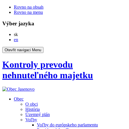
Rovno na obsah
Rovno na menu
Výber jazyka
Slovensky
sk
English
en
Otevřit navigaci
Menu
Kontroly prevodu
nehnuteľného majetku
Obec
O obci
História
Územný plán
Voľby
Voľby do európskeho parlamentu