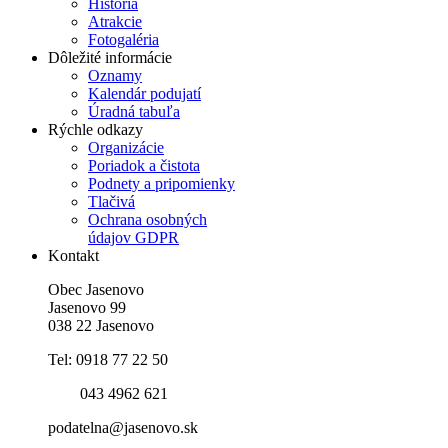
História
Atrakcie
Fotogaléria
Dôležité informácie
Oznamy
Kalendár podujatí
Úradná tabuľa
Rýchle odkazy
Organizácie
Poriadok a čistota
Podnety a pripomienky
Tlačivá
Ochrana osobných
údajov GDPR
Kontakt
Obec Jasenovo
Jasenovo 99
038 22 Jasenovo
Tel: 0918 77 22 50
043 4962 621
podatelna@jasenovo.sk