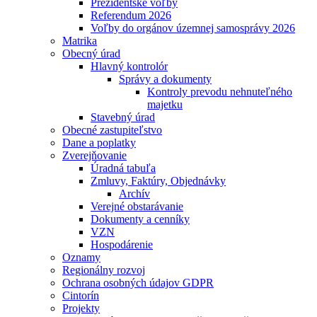
Prezidentské voľby
Referendum 2026
Voľby do orgánov územnej samosprávy 2026
Matrika
Obecný úrad
Hlavný kontrolór
Správy a dokumenty
Kontroly prevodu nehnuteľného
majetku
Stavebný úrad
Obecné zastupiteľstvo
Dane a poplatky
Zverejňovanie
Úradná tabuľa
Zmluvy, Faktúry, Objednávky
Archív
Verejné obstarávanie
Dokumenty a cenníky
VZN
Hospodárenie
Oznamy
Regionálny rozvoj
Ochrana osobných údajov GDPR
Cintorín
Projekty