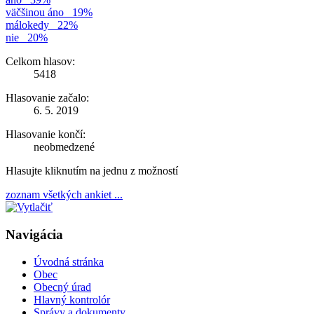
väčšinou áno
19%
málokedy
22%
nie
20%
Celkom hlasov:
5418
Hlasovanie začalo:
6. 5. 2019
Hlasovanie končí:
neobmedzené
Hlasujte kliknutím na jednu z možností
zoznam všetkých ankiet ...
Navigácia
Úvodná stránka
Obec
Obecný úrad
Hlavný kontrolór
Správy a dokumenty