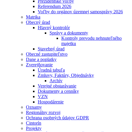
Prezidentské voľby
Referendum 2026
Voľby do orgánov územnej samosprávy 2026
Matrika
Obecný úrad
Hlavný kontrolór
Správy a dokumenty
Kontroly prevodu nehnuteľného
majetku
Stavebný úrad
Obecné zastupiteľstvo
Dane a poplatky
Zverejňovanie
Úradná tabuľa
Zmluvy, Faktúry, Objednávky
Archív
Verejné obstarávanie
Dokumenty a cenníky
VZN
Hospodárenie
Oznamy
Regionálny rozvoj
Ochrana osobných údajov GDPR
Cintorín
Projekty