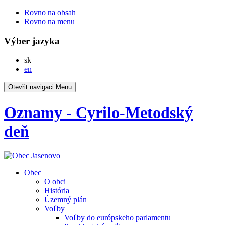
Rovno na obsah
Rovno na menu
Výber jazyka
Slovensky
sk
English
en
Otevřit navigaci
Menu
Oznamy - Cyrilo-Metodský
deň
Obec
O obci
História
Územný plán
Voľby
Voľby do európskeho parlamentu