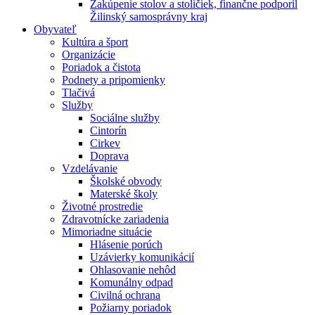
Zakúpenie stolov a stoličiek, finančne podporil
Žilinský samosprávny kraj
Obyvateľ
Kultúra a šport
Organizácie
Poriadok a čistota
Podnety a pripomienky
Tlačivá
Služby
Sociálne služby
Cintorín
Cirkev
Doprava
Vzdelávanie
Školské obvody
Materské školy
Životné prostredie
Zdravotnícke zariadenia
Mimoriadne situácie
Hlásenie porúch
Uzávierky komunikácií
Ohlasovanie nehôd
Komunálny odpad
Civilná ochrana
Požiarny poriadok