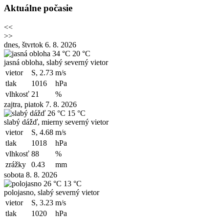
Aktuálne počasie
<<
>>
dnes, štvrtok 6. 8. 2026
34 °C
20 °C
jasná obloha, slabý severný vietor
vietor
S, 2.73
m/s
tlak
1016
hPa
vlhkosť
21
%
zajtra, piatok 7. 8. 2026
26 °C
15 °C
slabý dážď, mierny severný vietor
vietor
S, 4.68
m/s
tlak
1018
hPa
vlhkosť
88
%
zrážky
0.43
mm
sobota 8. 8. 2026
26 °C
13 °C
polojasno, slabý severný vietor
vietor
S, 3.23
m/s
tlak
1020
hPa