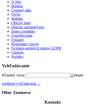
O obci
História
Územný plán
Voľby
Matrika
Obecný úrad
Obecné zastupiteľstvo
Dane a poplatky
Zverejňovanie
Oznamy
Regionálny rozvoj
Ochrana osobných údajov GDPR
Cintorín
Projekty
Vyhľadávanie
Hľadaný výraz:
rozšírené vyhľadávanie ...
Obec Jasenovo
Kontakt