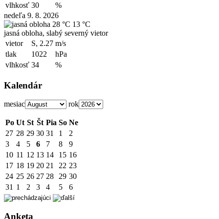
vlhkosť
30
%
nedeľa 9. 8. 2026
28 °C
13 °C
jasná obloha, slabý severný vietor
vietor
S, 2.27
m/s
tlak
1022
hPa
vlhkosť
34
%
Kalendár
mesiac
rok
Po
Ut
St
Št
Pia
So
Ne
27
28
29
30
31
1
2
3
4
5
6
7
8
9
10
11
12
13
14
15
16
17
18
19
20
21
22
23
24
25
26
27
28
29
30
31
1
2
3
4
5
6
Anketa