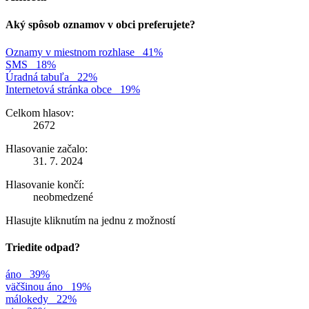
Aký spôsob oznamov v obci preferujete?
Oznamy v miestnom rozhlase
41%
SMS
18%
Úradná tabuľa
22%
Internetová stránka obce
19%
Celkom hlasov:
2672
Hlasovanie začalo:
31. 7. 2024
Hlasovanie končí:
neobmedzené
Hlasujte kliknutím na jednu z možností
Triedite odpad?
áno
39%
väčšinou áno
19%
málokedy
22%