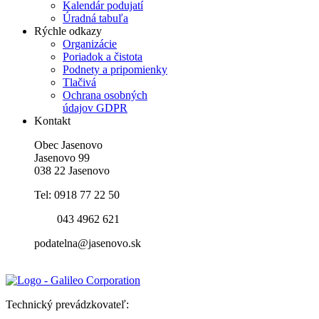
Kalendár podujatí
Úradná tabuľa
Rýchle odkazy
Organizácie
Poriadok a čistota
Podnety a pripomienky
Tlačivá
Ochrana osobných
údajov GDPR
Kontakt
Obec Jasenovo
Jasenovo 99
038 22 Jasenovo
Tel: 0918 77 22 50
043 4962 621
podatelna@jasenovo.sk
Technický prevádzkovateľ: