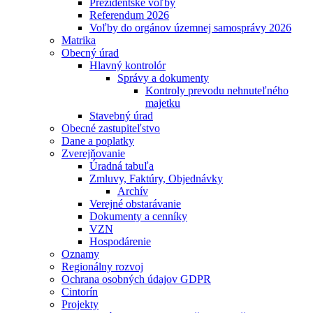
Prezidentské voľby
Referendum 2026
Voľby do orgánov územnej samosprávy 2026
Matrika
Obecný úrad
Hlavný kontrolór
Správy a dokumenty
Kontroly prevodu nehnuteľného
majetku
Stavebný úrad
Obecné zastupiteľstvo
Dane a poplatky
Zverejňovanie
Úradná tabuľa
Zmluvy, Faktúry, Objednávky
Archív
Verejné obstarávanie
Dokumenty a cenníky
VZN
Hospodárenie
Oznamy
Regionálny rozvoj
Ochrana osobných údajov GDPR
Cintorín
Projekty