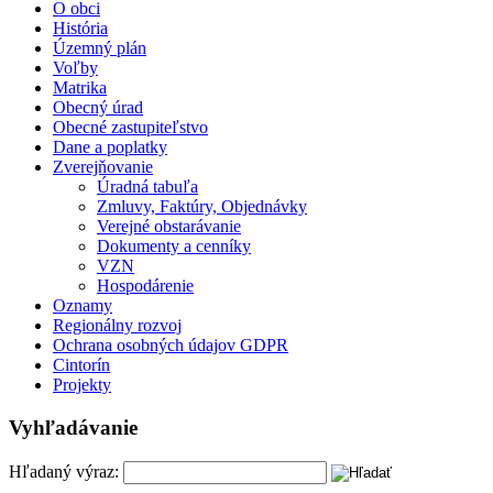
O obci
História
Územný plán
Voľby
Matrika
Obecný úrad
Obecné zastupiteľstvo
Dane a poplatky
Zverejňovanie
Úradná tabuľa
Zmluvy, Faktúry, Objednávky
Verejné obstarávanie
Dokumenty a cenníky
VZN
Hospodárenie
Oznamy
Regionálny rozvoj
Ochrana osobných údajov GDPR
Cintorín
Projekty
Vyhľadávanie
Hľadaný výraz: