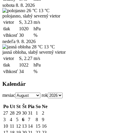
sobota 8. 8. 2026
26 °C
13 °C
polojasno, slabý severný vietor
vietor
S, 3.23
m/s
tlak
1020
hPa
vlhkosť
30
%
nedeľa 9. 8. 2026
28 °C
13 °C
jasná obloha, slabý severný vietor
vietor
S, 2.27
m/s
tlak
1022
hPa
vlhkosť
34
%
Kalendár
mesiac
rok
Po
Ut
St
Št
Pia
So
Ne
27
28
29
30
31
1
2
3
4
5
6
7
8
9
10
11
12
13
14
15
16
17
18
19
20
21
22
23