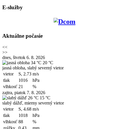
E-služby
Aktuálne počasie
<<
>>
dnes, štvrtok 6. 8. 2026
34 °C
20 °C
jasná obloha, slabý severný vietor
vietor
S, 2.73
m/s
tlak
1016
hPa
vlhkosť
21
%
zajtra, piatok 7. 8. 2026
26 °C
15 °C
slabý dážď, mierny severný vietor
vietor
S, 4.68
m/s
tlak
1018
hPa
vlhkosť
88
%
zrážky
0.43
mm