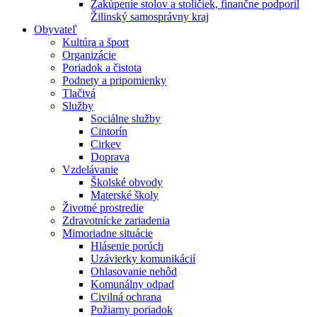
Zakúpenie stolov a stoličiek, finančne podporil
Žilinský samosprávny kraj
Obyvateľ
Kultúra a šport
Organizácie
Poriadok a čistota
Podnety a pripomienky
Tlačivá
Služby
Sociálne služby
Cintorín
Cirkev
Doprava
Vzdelávanie
Školské obvody
Materské školy
Životné prostredie
Zdravotnícke zariadenia
Mimoriadne situácie
Hlásenie porúch
Uzávierky komunikácií
Ohlasovanie nehôd
Komunálny odpad
Civilná ochrana
Požiarny poriadok