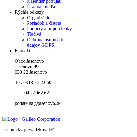
Kalendár podujatí
Úradná tabuľa
Rýchle odkazy
Organizácie
Poriadok a čistota
Podnety a pripomienky
Tlačivá
Ochrana osobných
údajov GDPR
Kontakt
Obec Jasenovo
Jasenovo 99
038 22 Jasenovo
Tel: 0918 77 22 50
043 4962 621
podatelna@jasenovo.sk
Technický prevádzkovateľ: