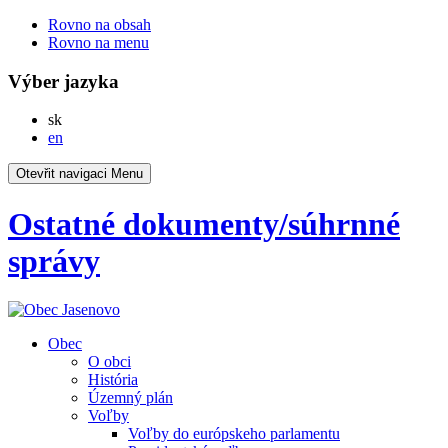
Rovno na obsah
Rovno na menu
Výber jazyka
Slovensky
sk
English
en
Otevřit navigaci
Menu
Ostatné dokumenty/súhrnné
správy
Obec
O obci
História
Územný plán
Voľby
Voľby do európskeho parlamentu