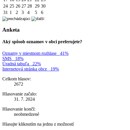
24
25
26
27
28
29
30
31
1
2
3
4
5
6
Anketa
Aký spôsob oznamov v obci preferujete?
Oznamy v miestnom rozhlase
41%
SMS
18%
Úradná tabuľa
22%
Internetová stránka obce
19%
Celkom hlasov:
2672
Hlasovanie začalo:
31. 7. 2024
Hlasovanie končí:
neobmedzené
Hlasujte kliknutím na jednu z možností