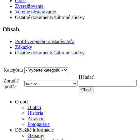
Obec
Zverejňovanie
Verejné obstarávanie
Ostatné dokumenty/súhrnné správy
Obsah
Profil verejného obstarávateľa
Zákazky
Ostatné dokumenty/súhrnné správy
Kategória
Hľadať
Zoradiť
podľa
O obci
O obci
História
Atrakcie
Fotogaléria
Dôležité informácie
Oznamy