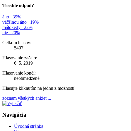
Triedite odpad?
áno
39%
väčšinou áno
19%
málokedy
22%
nie
20%
Celkom hlasov:
5407
Hlasovanie začalo:
6. 5. 2019
Hlasovanie končí:
neobmedzené
Hlasujte kliknutím na jednu z možností
zoznam všetkých ankiet ...
Navigácia
Úvodná stránka