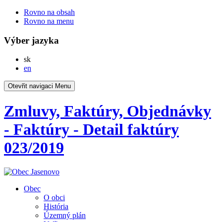
Rovno na obsah
Rovno na menu
Výber jazyka
Slovensky
sk
English
en
Otevřit navigaci
Menu
Zmluvy, Faktúry, Objednávky
- Faktúry - Detail faktúry
023/2019
Obec
O obci
História
Územný plán