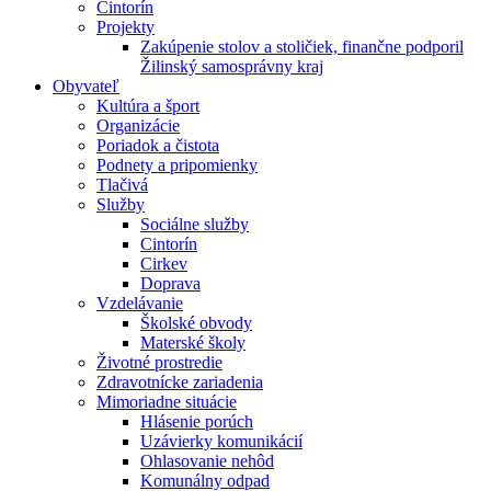
Cintorín
Projekty
Zakúpenie stolov a stoličiek, finančne podporil
Žilinský samosprávny kraj
Obyvateľ
Kultúra a šport
Organizácie
Poriadok a čistota
Podnety a pripomienky
Tlačivá
Služby
Sociálne služby
Cintorín
Cirkev
Doprava
Vzdelávanie
Školské obvody
Materské školy
Životné prostredie
Zdravotnícke zariadenia
Mimoriadne situácie
Hlásenie porúch
Uzávierky komunikácií
Ohlasovanie nehôd
Komunálny odpad