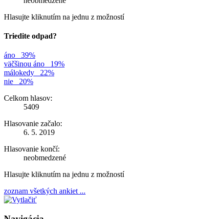
neobmedzené
Hlasujte kliknutím na jednu z možností
Triedite odpad?
áno
39%
väčšinou áno
19%
málokedy
22%
nie
20%
Celkom hlasov:
5409
Hlasovanie začalo:
6. 5. 2019
Hlasovanie končí:
neobmedzené
Hlasujte kliknutím na jednu z možností
zoznam všetkých ankiet ...
Navigácia