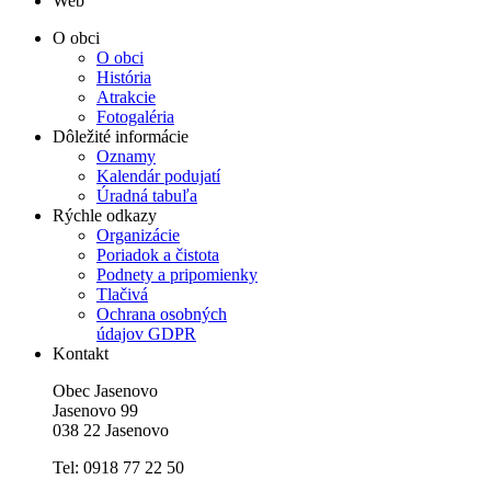
Web
O obci
O obci
História
Atrakcie
Fotogaléria
Dôležité informácie
Oznamy
Kalendár podujatí
Úradná tabuľa
Rýchle odkazy
Organizácie
Poriadok a čistota
Podnety a pripomienky
Tlačivá
Ochrana osobných
údajov GDPR
Kontakt
Obec Jasenovo
Jasenovo 99
038 22 Jasenovo
Tel: 0918 77 22 50