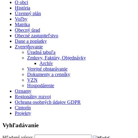
O obci
História
Územný plán
Voľby
Matrika
Obecný úrad
Obecné zastupiteľstvo
Dane a poplatky
Zverejňovanie
Úradná tabuľa
Zmluvy, Faktúry, Objednávky
Archív
Verejné obstarávanie
Dokumenty a cenníky
VZN
Hospodárenie
Oznamy
Regionálny rozvoj
Ochrana osobných údajov GDPR
Cintorín
Projekty
Vyhľadávanie
Hľadaný výraz: