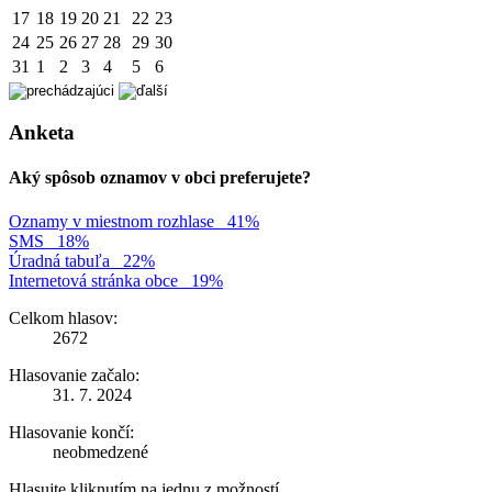
17
18
19
20
21
22
23
24
25
26
27
28
29
30
31
1
2
3
4
5
6
Anketa
Aký spôsob oznamov v obci preferujete?
Oznamy v miestnom rozhlase
41%
SMS
18%
Úradná tabuľa
22%
Internetová stránka obce
19%
Celkom hlasov:
2672
Hlasovanie začalo:
31. 7. 2024
Hlasovanie končí:
neobmedzené
Hlasujte kliknutím na jednu z možností