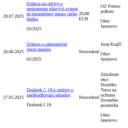
Zmluva na odchyt a
OZ Pomoc
umiestnenie túlavých zvierat
psíkom
20,00
do karanténnej stanice alebo
28.07.2025
EUR
útulku
Obec
Jasenovo
03/2025
Zmluva o zabezpečení
Juraj Krajčí
zberu papiera
26.06.2025
Neuvedené
Obec
02/2025
Jasenovo
Združenie
obci
Horného
Dodatok č. 18 k zmluve o
Turca na
zneškodňovaní odpadov
ochranu
27.05.2025
Neuvedené
životného
Dodatok č.18
prostredia
Obec
Jasenovo