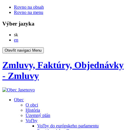
Rovno na obsah
Rovno na menu
Výber jazyka
Slovensky
sk
English
en
Otevřit navigaci
Menu
Zmluvy, Faktúry, Objednávky
- Zmluvy
Obec
O obci
História
Územný plán
Voľby
Voľby do európskeho parlamentu