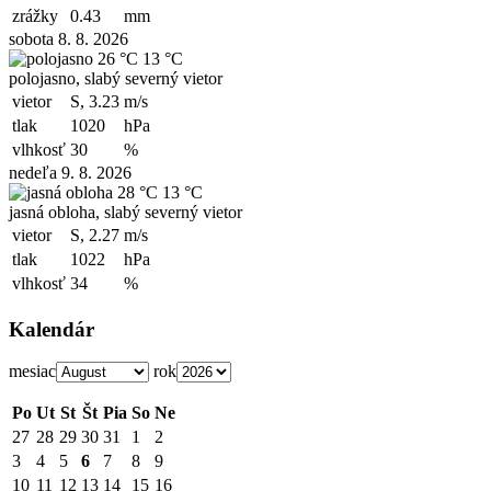
zrážky
0.43
mm
sobota 8. 8. 2026
26 °C
13 °C
polojasno, slabý severný vietor
vietor
S, 3.23
m/s
tlak
1020
hPa
vlhkosť
30
%
nedeľa 9. 8. 2026
28 °C
13 °C
jasná obloha, slabý severný vietor
vietor
S, 2.27
m/s
tlak
1022
hPa
vlhkosť
34
%
Kalendár
mesiac
rok
Po
Ut
St
Št
Pia
So
Ne
27
28
29
30
31
1
2
3
4
5
6
7
8
9
10
11
12
13
14
15
16