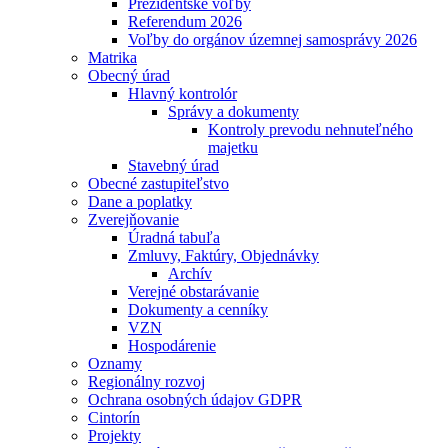
Prezidentské voľby
Referendum 2026
Voľby do orgánov územnej samosprávy 2026
Matrika
Obecný úrad
Hlavný kontrolór
Správy a dokumenty
Kontroly prevodu nehnuteľného
majetku
Stavebný úrad
Obecné zastupiteľstvo
Dane a poplatky
Zverejňovanie
Úradná tabuľa
Zmluvy, Faktúry, Objednávky
Archív
Verejné obstarávanie
Dokumenty a cenníky
VZN
Hospodárenie
Oznamy
Regionálny rozvoj
Ochrana osobných údajov GDPR
Cintorín
Projekty