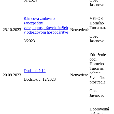
01/2024
Obec
Jasenovo
Rámcová zmluva o
VEPOS
zabezpečení
Horného
verejnoprospešných služieb
Turca n.o.
25.10.2023
Neuvedené
v odpadovom hospodárstve
Obec
3/2023
Jasenovo
Združenie
obci
Horného
Turca na
Dodatok č 12
ochranu
20.09.2023
Neuvedené
životného
Dodatok č. 12/2023
prostredia
Obec
Jasenovo
Dobrovolná
požiarna