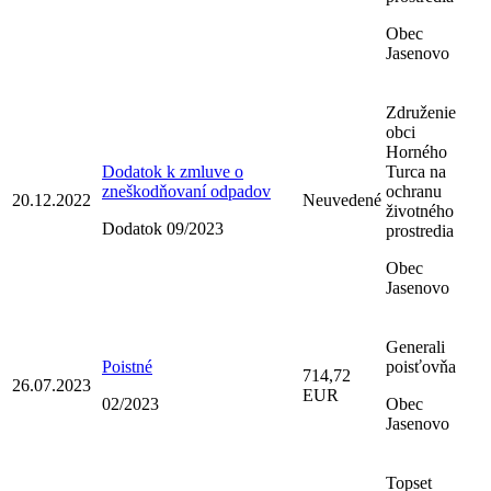
Obec
Jasenovo
Združenie
obci
Horného
Dodatok k zmluve o
Turca na
zneškodňovaní odpadov
ochranu
20.12.2022
Neuvedené
životného
Dodatok 09/2023
prostredia
Obec
Jasenovo
Generali
Poistné
poisťovňa
714,72
26.07.2023
EUR
02/2023
Obec
Jasenovo
Topset