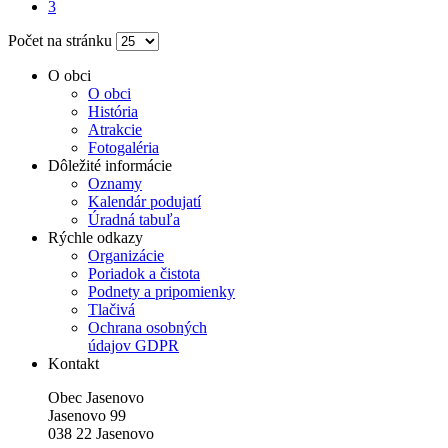
3
Počet na stránku
O obci
O obci
História
Atrakcie
Fotogaléria
Dôležité informácie
Oznamy
Kalendár podujatí
Úradná tabuľa
Rýchle odkazy
Organizácie
Poriadok a čistota
Podnety a pripomienky
Tlačivá
Ochrana osobných
údajov GDPR
Kontakt
Obec Jasenovo
Jasenovo 99
038 22 Jasenovo