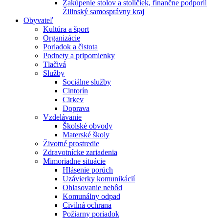
Zakúpenie stolov a stoličiek, finančne podporil
Žilinský samosprávny kraj
Obyvateľ
Kultúra a šport
Organizácie
Poriadok a čistota
Podnety a pripomienky
Tlačivá
Služby
Sociálne služby
Cintorín
Cirkev
Doprava
Vzdelávanie
Školské obvody
Materské školy
Životné prostredie
Zdravotnícke zariadenia
Mimoriadne situácie
Hlásenie porúch
Uzávierky komunikácií
Ohlasovanie nehôd
Komunálny odpad
Civilná ochrana
Požiarny poriadok