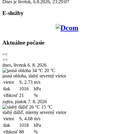
Dnes je
štvrtok
,
6.8.2026
,
23:29:07
E-služby
Aktuálne počasie
<<
>>
dnes, štvrtok 6. 8. 2026
34 °C
20 °C
jasná obloha, slabý severný vietor
vietor
S, 2.73
m/s
tlak
1016
hPa
vlhkosť
21
%
zajtra, piatok 7. 8. 2026
26 °C
15 °C
slabý dážď, mierny severný vietor
vietor
S, 4.68
m/s
tlak
1018
hPa
vlhkosť
88
%