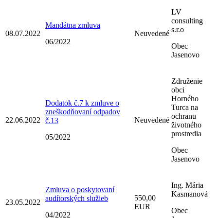
LV
consulting
Mandátna zmluva
s.r.o
08.07.2022
Neuvedené
06/2022
Obec
Jasenovo
Združenie
obci
Horného
Dodatok č.7 k zmluve o
Turca na
zneškodňovaní odpadov
ochranu
22.06.2022
Neuvedené
č.13
životného
prostredia
05/2022
Obec
Jasenovo
Ing. Mária
Zmluva o poskytovaní
Kasmanová
550,00
audítorských služieb
23.05.2022
EUR
Obec
04/2022