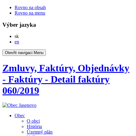
Rovno na obsah
Rovno na menu
Výber jazyka
Slovensky
sk
English
en
Otevřit navigaci
Menu
Zmluvy, Faktúry, Objednávky
- Faktúry - Detail faktúry
060/2019
Obec
O obci
História
Územný plán