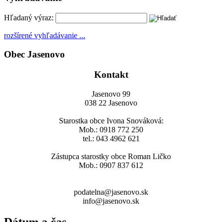
Hľadaný výraz:
rozšírené vyhľadávanie ...
Obec Jasenovo
Kontakt
Jasenovo 99
038 22 Jasenovo
Starostka obce Ivona Snováková:
Mob.: 0918 772 250
tel.: 043 4962 621
Zástupca starostky obce Roman Ličko
Mob.: 0907 837 612
podatelna@jasenovo.sk
info@jasenovo.sk
Dátum a čas