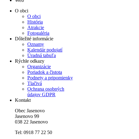
Web
O obci
O obci
História
Atrakcie
Fotogaléria
Dôležité informácie
Oznamy
Kalendár podujatí
Úradná tabuľa
Rýchle odkazy
Organizácie
Poriadok a čistota
Podnety a pripomienky
Tlačivá
Ochrana osobných
údajov GDPR
Kontakt
Obec Jasenovo
Jasenovo 99
038 22 Jasenovo
Tel: 0918 77 22 50