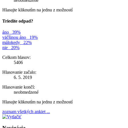
neobmedzené
Hlasujte kliknutím na jednu z možností
Triedite odpad?
áno
39%
väčšinou áno
19%
málokedy
22%
nie
20%
Celkom hlasov:
5406
Hlasovanie začalo:
6. 5. 2019
Hlasovanie končí:
neobmedzené
Hlasujte kliknutím na jednu z možností
zoznam všetkých ankiet ...
Navigácia