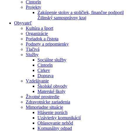
Cintorín
Projekty
Zakúpenie stolov a stoličiek, finančne podporil
Žilinský samosprávny kraj
Obyvateľ
Kultúra a šport
Organizácie
Poriadok a čistota
Podnety a pripomienky
Tlačivá
Služby
Sociálne služby
Cintorín
Cirkev
Doprava
Vzdelávanie
Školské obvody
Materské školy
Životné prostredie
Zdravotnícke zariadenia
Mimoriadne situácie
Hlásenie porúch
Uzávierky komunikácií
Ohlasovanie nehôd
Komunálny odpad