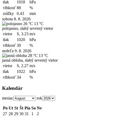
tlak
1018
hPa
vlhkosť
88
%
zrážky
0.43
mm
sobota 8. 8. 2026
26 °C
13 °C
polojasno, slabý severný vietor
vietor
S, 3.23
m/s
tlak
1020
hPa
vlhkosť
30
%
nedeľa 9. 8. 2026
28 °C
13 °C
jasná obloha, slabý severný vietor
vietor
S, 2.27
m/s
tlak
1022
hPa
vlhkosť
34
%
Kalendár
mesiac
rok
Po
Ut
St
Št
Pia
So
Ne
27
28
29
30
31
1
2