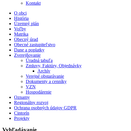
Kontakt
O obci
História
Územný plán
Voľby
Matrika
Obecný úrad
Obecné zastupiteľstvo
Dane a poplatky
Zverejňovanie
Úradná tabuľa
Zmluvy, Faktúry, Objednávky
Archív
Verejné obstarávanie
Dokumenty a cenníky
VZN
Hospodárenie
Oznamy
Regionálny rozvoj
Ochrana osobných údajov GDPR
Cintorín
Projekty
Vyhľadávanie