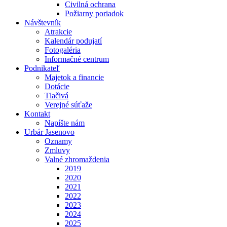
Civilná ochrana
Požiarny poriadok
Návštevník
Atrakcie
Kalendár podujatí
Fotogaléria
Informačné centrum
Podnikateľ
Majetok a financie
Dotácie
Tlačivá
Verejné súťaže
Kontakt
Napíšte nám
Urbár Jasenovo
Oznamy
Zmluvy
Valné zhromaždenia
2019
2020
2021
2022
2023
2024
2025