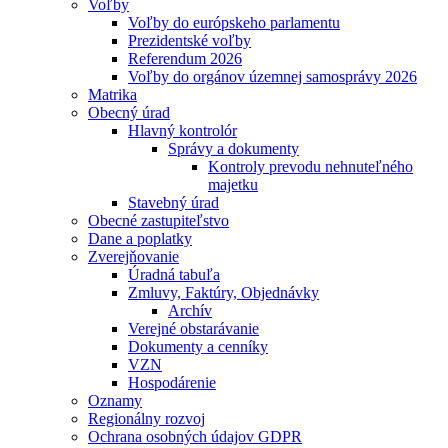
Voľby
Voľby do európskeho parlamentu
Prezidentské voľby
Referendum 2026
Voľby do orgánov územnej samosprávy 2026
Matrika
Obecný úrad
Hlavný kontrolór
Správy a dokumenty
Kontroly prevodu nehnuteľného
majetku
Stavebný úrad
Obecné zastupiteľstvo
Dane a poplatky
Zverejňovanie
Úradná tabuľa
Zmluvy, Faktúry, Objednávky
Archív
Verejné obstarávanie
Dokumenty a cenníky
VZN
Hospodárenie
Oznamy
Regionálny rozvoj
Ochrana osobných údajov GDPR