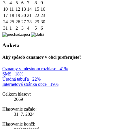
3
4
5
6
7
8
9
10
11
12
13
14
15
16
17
18
19
20
21
22
23
24
25
26
27
28
29
30
31
1
2
3
4
5
6
Anketa
Aký spôsob oznamov v obci preferujete?
Oznamy v miestnom rozhlase
41%
SMS
18%
Úradná tabuľa
22%
Internetová stránka obce
19%
Celkom hlasov:
2669
Hlasovanie začalo:
31. 7. 2024
Hlasovanie končí: