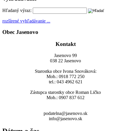
Hľadaný výraz:
rozšírené vyhľadávanie ...
Obec Jasenovo
Kontakt
Jasenovo 99
038 22 Jasenovo
Starostka obce Ivona Snováková:
Mob.: 0918 772 250
tel.: 043 4962 621
Zástupca starostky obce Roman Ličko
Mob.: 0907 837 612
podatelna@jasenovo.sk
info@jasenovo.sk
Dátum a čas