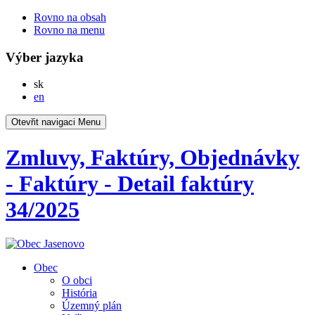
Rovno na obsah
Rovno na menu
Výber jazyka
Slovensky
sk
English
en
Otevřit navigaci
Menu
Zmluvy, Faktúry, Objednávky
- Faktúry - Detail faktúry
34/2025
Obec
O obci
História
Územný plán