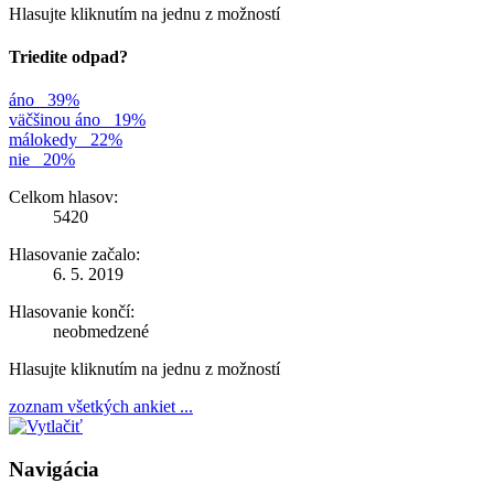
Hlasujte kliknutím na jednu z možností
Triedite odpad?
áno
39%
väčšinou áno
19%
málokedy
22%
nie
20%
Celkom hlasov:
5420
Hlasovanie začalo:
6. 5. 2019
Hlasovanie končí:
neobmedzené
Hlasujte kliknutím na jednu z možností
zoznam všetkých ankiet ...
Navigácia