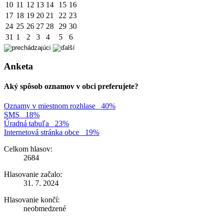
10
11
12
13
14
15
16
17
18
19
20
21
22
23
24
25
26
27
28
29
30
31
1
2
3
4
5
6
Anketa
Aký spôsob oznamov v obci preferujete?
Oznamy v miestnom rozhlase
40%
SMS
18%
Úradná tabuľa
23%
Internetová stránka obce
19%
Celkom hlasov:
2684
Hlasovanie začalo:
31. 7. 2024
Hlasovanie končí:
neobmedzené