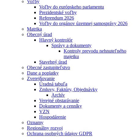
Voľby
Voľby do európskeho parlamentu
Prezidentské voľby
Referendum 2026
Voľby do orgánov územnej samosprávy 2026
Matrika
Obecný úrad
Hlavný kontrolór
Správy a dokumenty
Kontroly prevodu nehnuteľného
majetku
Stavebný úrad
Obecné zastupiteľstvo
Dane a poplatky
Zverejňovanie
Úradná tabuľa
Zmluvy, Faktúry, Objednávky
Archív
Verejné obstarávanie
Dokumenty a cenníky
VZN
Hospodárenie
Oznamy
Regionálny rozvoj
Ochrana osobných údajov GDPR