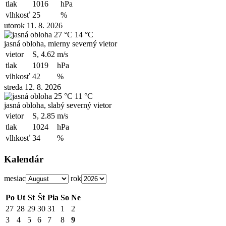
tlak
1016
hPa
vlhkosť
25
%
utorok 11. 8. 2026
27 °C
14 °C
jasná obloha, mierny severný vietor
vietor
S, 4.62
m/s
tlak
1019
hPa
vlhkosť
42
%
streda 12. 8. 2026
25 °C
11 °C
jasná obloha, slabý severný vietor
vietor
S, 2.85
m/s
tlak
1024
hPa
vlhkosť
34
%
Kalendár
mesiac
rok
Po
Ut
St
Št
Pia
So
Ne
27
28
29
30
31
1
2
3
4
5
6
7
8
9