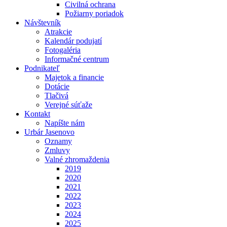
Civilná ochrana
Požiarny poriadok
Návštevník
Atrakcie
Kalendár podujatí
Fotogaléria
Informačné centrum
Podnikateľ
Majetok a financie
Dotácie
Tlačivá
Verejné súťaže
Kontakt
Napíšte nám
Urbár Jasenovo
Oznamy
Zmluvy
Valné zhromaždenia
2019
2020
2021
2022
2023
2024
2025