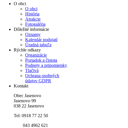
O obci
O obci
História
Atrakcie
Fotogaléria
Dôležité informácie
Oznamy
Kalendár podujatí
Úradná tabuľa
Rýchle odkazy
Organizácie
Poriadok a čistota
Podnety a pripomienky
Tlačivá
Ochrana osobných
údajov GDPR
Kontakt
Obec Jasenovo
Jasenovo 99
038 22 Jasenovo
Tel: 0918 77 22 50
043 4962 621