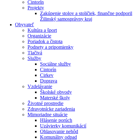
Cintorín
Projekty
Zakúpenie stolov a stoličiek, finančne podporil
Žilinský samosprávny kraj
Obyvateľ
Kultúra a šport
Organizácie
Poriadok a čistota
Podnety a pripomienky
Tlačivá
Služby
Sociálne služby
Cintorín
Cirkev
Doprava
Vzdelávanie
Školské obvody
Materské školy
Životné prostredie
Zdravotnícke zariadenia
Mimoriadne situácie
Hlásenie porúch
Uzávierky komunikácií
Ohlasovanie nehôd
Komunálny odpad