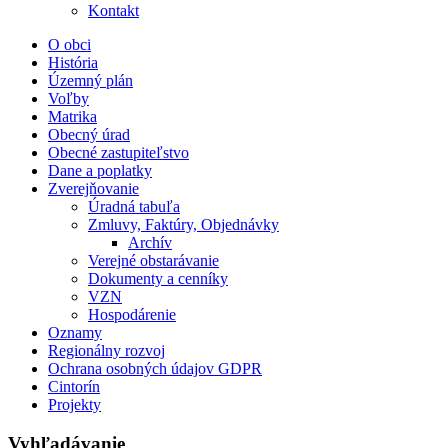
Kontakt
O obci
História
Územný plán
Voľby
Matrika
Obecný úrad
Obecné zastupiteľstvo
Dane a poplatky
Zverejňovanie
Úradná tabuľa
Zmluvy, Faktúry, Objednávky
Archív
Verejné obstarávanie
Dokumenty a cenníky
VZN
Hospodárenie
Oznamy
Regionálny rozvoj
Ochrana osobných údajov GDPR
Cintorín
Projekty
Vyhľadávanie