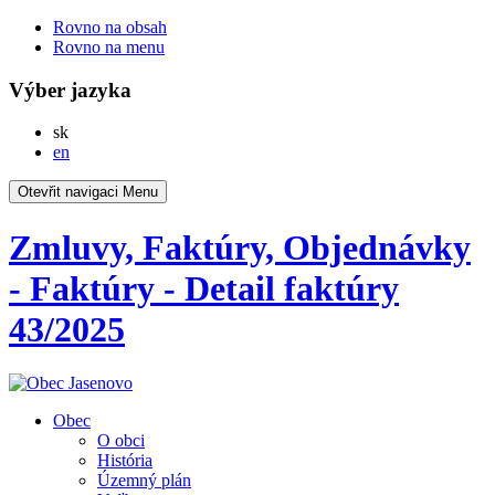
Rovno na obsah
Rovno na menu
Výber jazyka
Slovensky
sk
English
en
Otevřit navigaci
Menu
Zmluvy, Faktúry, Objednávky
- Faktúry - Detail faktúry
43/2025
Obec
O obci
História
Územný plán