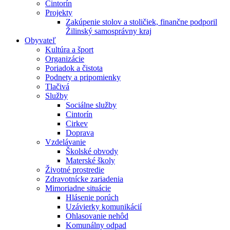
Cintorín
Projekty
Zakúpenie stolov a stoličiek, finančne podporil
Žilinský samosprávny kraj
Obyvateľ
Kultúra a šport
Organizácie
Poriadok a čistota
Podnety a pripomienky
Tlačivá
Služby
Sociálne služby
Cintorín
Cirkev
Doprava
Vzdelávanie
Školské obvody
Materské školy
Životné prostredie
Zdravotnícke zariadenia
Mimoriadne situácie
Hlásenie porúch
Uzávierky komunikácií
Ohlasovanie nehôd
Komunálny odpad