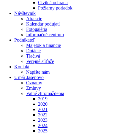
Civilná ochrana
Požiarny poriadok
Návštevník
Atrakcie
Kalendár podujatí
Fotogaléria
Informačné centrum
Podnikateľ
Majetok a financie
Dotácie
Tlačivá
Verejné súťaže
Kontakt
Napíšte nám
Urbár Jasenovo
Oznamy
Zmluvy
Valné zhromaždenia
2019
2020
2021
2022
2023
2024
2025