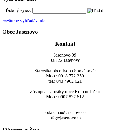
Hľadaný výraz:
rozšírené vyhľadávanie ...
Obec Jasenovo
Kontakt
Jasenovo 99
038 22 Jasenovo
Starostka obce Ivona Snováková:
Mob.: 0918 772 250
tel.: 043 4962 621
Zástupca starostky obce Roman Ličko
Mob.: 0907 837 612
podatelna@jasenovo.sk
info@jasenovo.sk
Dátum a čas