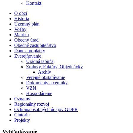
Kontakt
O obci
História
Územný plán
Voľby
Matrika
Obecný úrad
Obecné zastupiteľstvo
Dane a poplatky
Zverejňovanie
Úradná tabuľa
Zmluvy, Faktúry, Objednávky
Archív
Verejné obstarávanie
Dokumenty a cenníky
VZN
Hospodárenie
Oznamy
Regionálny rozvoj
Ochrana osobných údajov GDPR
Cintorín
Projekty
Vyhľadávanie