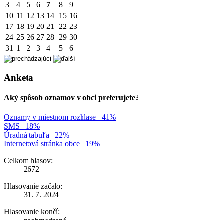
3
4
5
6
7
8
9
10
11
12
13
14
15
16
17
18
19
20
21
22
23
24
25
26
27
28
29
30
31
1
2
3
4
5
6
Anketa
Aký spôsob oznamov v obci preferujete?
Oznamy v miestnom rozhlase
41%
SMS
18%
Úradná tabuľa
22%
Internetová stránka obce
19%
Celkom hlasov:
2672
Hlasovanie začalo:
31. 7. 2024
Hlasovanie končí: