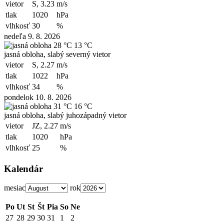
vietor
S, 3.23
m/s
tlak
1020
hPa
vlhkosť
30
%
nedeľa 9. 8. 2026
28 °C
13 °C
jasná obloha, slabý severný vietor
vietor
S, 2.27
m/s
tlak
1022
hPa
vlhkosť
34
%
pondelok 10. 8. 2026
31 °C
16 °C
jasná obloha, slabý juhozápadný vietor
vietor
JZ, 2.27
m/s
tlak
1020
hPa
vlhkosť
25
%
Kalendár
mesiac
rok
Po
Ut
St
Št
Pia
So
Ne
27
28
29
30
31
1
2