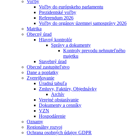
Voľby
Voľby do európskeho parlamentu
Prezidentské voľby
Referendum 2026
Voľby do orgánov územnej samosprávy 2026
Matrika
Obecný úrad
Hlavný kontrolór
Správy a dokumenty
Kontroly prevodu nehnuteľného
majetku
Stavebný úrad
Obecné zastupiteľstvo
Dane a poplatky
Zverejňovanie
Úradná tabuľa
Zmluvy, Faktúry, Objednávky
Archív
Verejné obstarávanie
Dokumenty a cenníky
VZN
Hospodárenie
Oznamy
Regionálny rozvoj
Ochrana osobných údajov GDPR