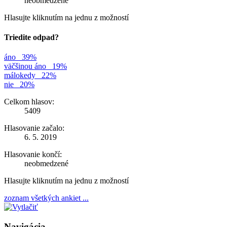
neobmedzené
Hlasujte kliknutím na jednu z možností
Triedite odpad?
áno
39%
väčšinou áno
19%
málokedy
22%
nie
20%
Celkom hlasov:
5409
Hlasovanie začalo:
6. 5. 2019
Hlasovanie končí:
neobmedzené
Hlasujte kliknutím na jednu z možností
zoznam všetkých ankiet ...
Navigácia