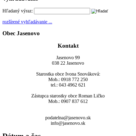
Hľadaný výraz:
rozšírené vyhľadávanie ...
Obec Jasenovo
Kontakt
Jasenovo 99
038 22 Jasenovo
Starostka obce Ivona Snováková:
Mob.: 0918 772 250
tel.: 043 4962 621
Zástupca starostky obce Roman Ličko
Mob.: 0907 837 612
podatelna@jasenovo.sk
info@jasenovo.sk
Dátum a čas