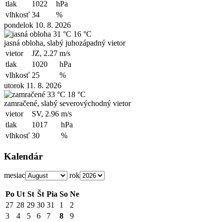
tlak
1022
hPa
vlhkosť
34
%
pondelok 10. 8. 2026
31 °C
16 °C
jasná obloha, slabý juhozápadný vietor
vietor
JZ, 2.27
m/s
tlak
1020
hPa
vlhkosť
25
%
utorok 11. 8. 2026
33 °C
18 °C
zamračené, slabý severovýchodný vietor
vietor
SV, 2.96
m/s
tlak
1017
hPa
vlhkosť
30
%
Kalendár
mesiac
rok
Po
Ut
St
Št
Pia
So
Ne
27
28
29
30
31
1
2
3
4
5
6
7
8
9