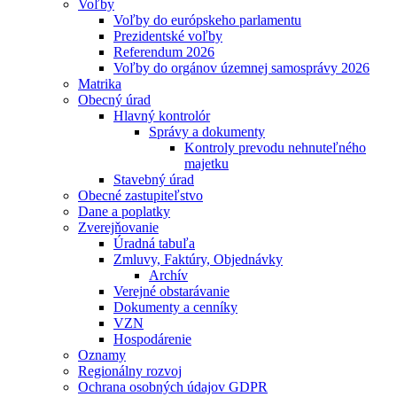
Voľby
Voľby do európskeho parlamentu
Prezidentské voľby
Referendum 2026
Voľby do orgánov územnej samosprávy 2026
Matrika
Obecný úrad
Hlavný kontrolór
Správy a dokumenty
Kontroly prevodu nehnuteľného
majetku
Stavebný úrad
Obecné zastupiteľstvo
Dane a poplatky
Zverejňovanie
Úradná tabuľa
Zmluvy, Faktúry, Objednávky
Archív
Verejné obstarávanie
Dokumenty a cenníky
VZN
Hospodárenie
Oznamy
Regionálny rozvoj
Ochrana osobných údajov GDPR