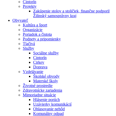
Cintorín
Projekty
Zakúpenie stolov a stoličiek, finančne podporil
Žilinský samosprávny kraj
Obyvateľ
Kultúra a šport
Organizácie
Poriadok a čistota
Podnety a pripomienky
Tlačivá
Služby
Sociálne služby
Cintorín
Cirkev
Doprava
Vzdelávanie
Školské obvody
Materské školy
Životné prostredie
Zdravotnícke zariadenia
Mimoriadne situácie
Hlásenie porúch
Uzávierky komunikácií
Ohlasovanie nehôd
Komunálny odpad