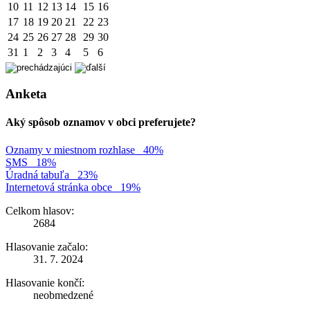
10
11
12
13
14
15
16
17
18
19
20
21
22
23
24
25
26
27
28
29
30
31
1
2
3
4
5
6
Anketa
Aký spôsob oznamov v obci preferujete?
Oznamy v miestnom rozhlase
40%
SMS
18%
Úradná tabuľa
23%
Internetová stránka obce
19%
Celkom hlasov:
2684
Hlasovanie začalo:
31. 7. 2024
Hlasovanie končí:
neobmedzené