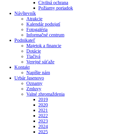
Civilná ochrana
Požiarny poriadok
Návštevník
Atrakcie
Kalendár podujatí
Fotogaléria
Informačné centrum
Podnikateľ
Majetok a financie
Dotácie
Tlačivá
Verejné súťaže
Kontakt
Napíšte nám
Urbár Jasenovo
Oznamy
Zmluvy
Valné zhromaždenia
2019
2020
2021
2022
2023
2024
2025