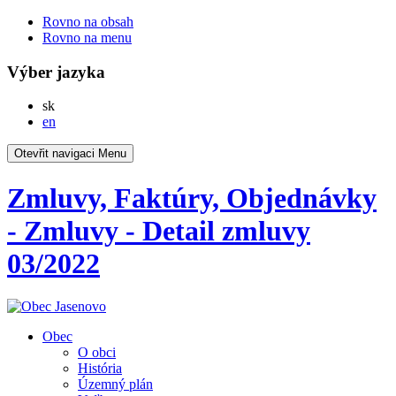
Rovno na obsah
Rovno na menu
Výber jazyka
Slovensky
sk
English
en
Otevřit navigaci
Menu
Zmluvy, Faktúry, Objednávky
- Zmluvy - Detail zmluvy
03/2022
Obec
O obci
História
Územný plán