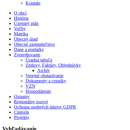
Kontakt
O obci
História
Územný plán
Voľby
Matrika
Obecný úrad
Obecné zastupiteľstvo
Dane a poplatky
Zverejňovanie
Úradná tabuľa
Zmluvy, Faktúry, Objednávky
Archív
Verejné obstarávanie
Dokumenty a cenníky
VZN
Hospodárenie
Oznamy
Regionálny rozvoj
Ochrana osobných údajov GDPR
Cintorín
Projekty
Vyhľadávanie