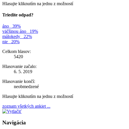
Hlasujte kliknutím na jednu z možností
Triedite odpad?
áno
39%
väčšinou áno
19%
málokedy
22%
nie
20%
Celkom hlasov:
5420
Hlasovanie začalo:
6. 5. 2019
Hlasovanie končí:
neobmedzené
Hlasujte kliknutím na jednu z možností
zoznam všetkých ankiet ...
Navigácia