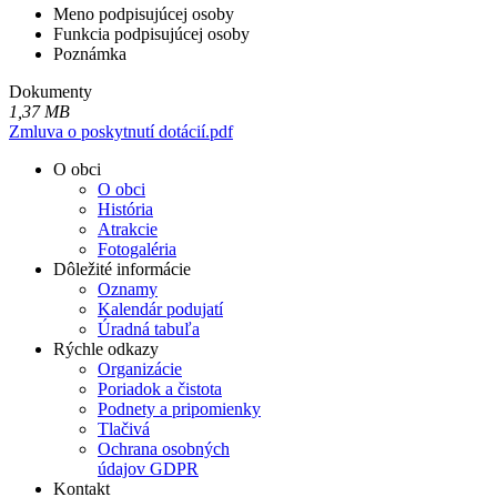
Meno podpisujúcej osoby
Funkcia podpisujúcej osoby
Poznámka
Dokumenty
1,37 MB
Zmluva o poskytnutí dotácií.pdf
O obci
O obci
História
Atrakcie
Fotogaléria
Dôležité informácie
Oznamy
Kalendár podujatí
Úradná tabuľa
Rýchle odkazy
Organizácie
Poriadok a čistota
Podnety a pripomienky
Tlačivá
Ochrana osobných
údajov GDPR
Kontakt