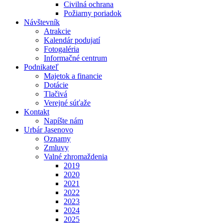
Civilná ochrana
Požiarny poriadok
Návštevník
Atrakcie
Kalendár podujatí
Fotogaléria
Informačné centrum
Podnikateľ
Majetok a financie
Dotácie
Tlačivá
Verejné súťaže
Kontakt
Napíšte nám
Urbár Jasenovo
Oznamy
Zmluvy
Valné zhromaždenia
2019
2020
2021
2022
2023
2024
2025