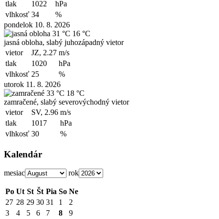
tlak
1022
hPa
vlhkosť
34
%
pondelok 10. 8. 2026
31 °C
16 °C
jasná obloha, slabý juhozápadný vietor
vietor
JZ, 2.27
m/s
tlak
1020
hPa
vlhkosť
25
%
utorok 11. 8. 2026
33 °C
18 °C
zamračené, slabý severovýchodný vietor
vietor
SV, 2.96
m/s
tlak
1017
hPa
vlhkosť
30
%
Kalendár
mesiac
rok
Po
Ut
St
Št
Pia
So
Ne
27
28
29
30
31
1
2
3
4
5
6
7
8
9