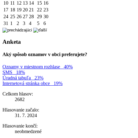
10
11
12
13
14
15
16
17
18
19
20
21
22
23
24
25
26
27
28
29
30
31
1
2
3
4
5
6
Anketa
Aký spôsob oznamov v obci preferujete?
Oznamy v miestnom rozhlase
40%
SMS
18%
Úradná tabuľa
23%
Internetová stránka obce
19%
Celkom hlasov:
2682
Hlasovanie začalo:
31. 7. 2024
Hlasovanie končí:
neobmedzené