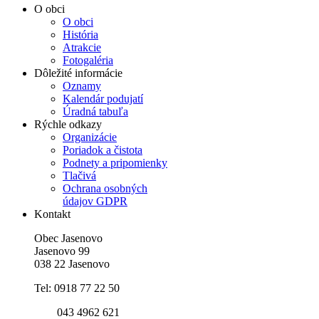
O obci
O obci
História
Atrakcie
Fotogaléria
Dôležité informácie
Oznamy
Kalendár podujatí
Úradná tabuľa
Rýchle odkazy
Organizácie
Poriadok a čistota
Podnety a pripomienky
Tlačivá
Ochrana osobných
údajov GDPR
Kontakt
Obec Jasenovo
Jasenovo 99
038 22 Jasenovo
Tel: 0918 77 22 50
043 4962 621