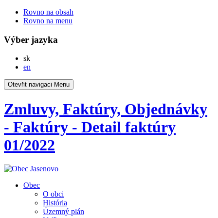
Rovno na obsah
Rovno na menu
Výber jazyka
Slovensky
sk
English
en
Otevřit navigaci
Menu
Zmluvy, Faktúry, Objednávky
- Faktúry - Detail faktúry
01/2022
Obec
O obci
História
Územný plán