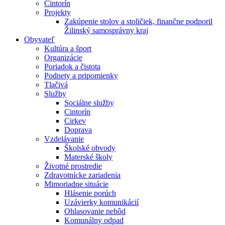
Cintorín
Projekty
Zakúpenie stolov a stoličiek, finančne podporil
Žilinský samosprávny kraj
Obyvateľ
Kultúra a šport
Organizácie
Poriadok a čistota
Podnety a pripomienky
Tlačivá
Služby
Sociálne služby
Cintorín
Cirkev
Doprava
Vzdelávanie
Školské obvody
Materské školy
Životné prostredie
Zdravotnícke zariadenia
Mimoriadne situácie
Hlásenie porúch
Uzávierky komunikácií
Ohlasovanie nehôd
Komunálny odpad