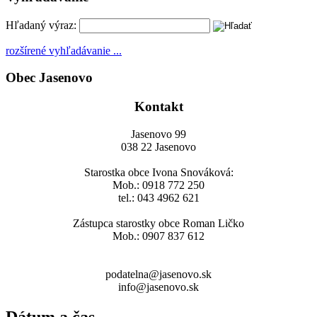
Hľadaný výraz:
rozšírené vyhľadávanie ...
Obec Jasenovo
Kontakt
Jasenovo 99
038 22 Jasenovo
Starostka obce Ivona Snováková:
Mob.: 0918 772 250
tel.: 043 4962 621
Zástupca starostky obce Roman Ličko
Mob.: 0907 837 612
podatelna@jasenovo.sk
info@jasenovo.sk
Dátum a čas