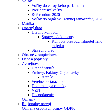
Voľby
Voľby do európskeho parlamentu
Prezidentské voľby
Referendum 2026
Voľby do orgánov územnej samosprávy 2026
Matrika
Obecný úrad
Hlavný kontrolór
Správy a dokumenty
Kontroly prevodu nehnuteľného
majetku
Stavebný úrad
Obecné zastupiteľstvo
Dane a poplatky
Zverejňovanie
Úradná tabuľa
Zmluvy, Faktúry, Objednávky
Archív
Verejné obstarávanie
Dokumenty a cenníky
VZN
Hospodárenie
Oznamy
Regionálny rozvoj
Ochrana osobných údajov GDPR