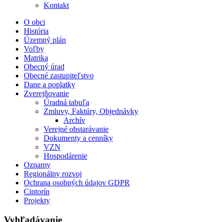
Kontakt
O obci
História
Územný plán
Voľby
Matrika
Obecný úrad
Obecné zastupiteľstvo
Dane a poplatky
Zverejňovanie
Úradná tabuľa
Zmluvy, Faktúry, Objednávky
Archív
Verejné obstarávanie
Dokumenty a cenníky
VZN
Hospodárenie
Oznamy
Regionálny rozvoj
Ochrana osobných údajov GDPR
Cintorín
Projekty
Vyhľadávanie