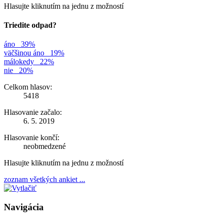
Hlasujte kliknutím na jednu z možností
Triedite odpad?
áno
39%
väčšinou áno
19%
málokedy
22%
nie
20%
Celkom hlasov:
5418
Hlasovanie začalo:
6. 5. 2019
Hlasovanie končí:
neobmedzené
Hlasujte kliknutím na jednu z možností
zoznam všetkých ankiet ...
Navigácia