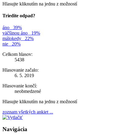
Hlasujte kliknutím na jednu z možností
Triedite odpad?
áno
39%
väčšinou áno
19%
málokedy
22%
nie
20%
Celkom hlasov:
5438
Hlasovanie začalo:
6. 5. 2019
Hlasovanie končí:
neobmedzené
Hlasujte kliknutím na jednu z možností
zoznam všetkých ankiet ...
Navigácia