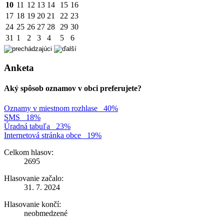
10
11
12
13
14
15
16
17
18
19
20
21
22
23
24
25
26
27
28
29
30
31
1
2
3
4
5
6
Anketa
Aký spôsob oznamov v obci preferujete?
Oznamy v miestnom rozhlase
40%
SMS
18%
Úradná tabuľa
23%
Internetová stránka obce
19%
Celkom hlasov:
2695
Hlasovanie začalo:
31. 7. 2024
Hlasovanie končí:
neobmedzené