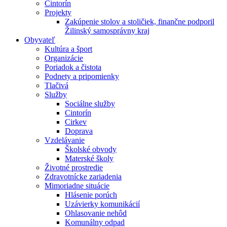
Cintorín
Projekty
Zakúpenie stolov a stoličiek, finančne podporil
Žilinský samosprávny kraj
Obyvateľ
Kultúra a šport
Organizácie
Poriadok a čistota
Podnety a pripomienky
Tlačivá
Služby
Sociálne služby
Cintorín
Cirkev
Doprava
Vzdelávanie
Školské obvody
Materské školy
Životné prostredie
Zdravotnícke zariadenia
Mimoriadne situácie
Hlásenie porúch
Uzávierky komunikácií
Ohlasovanie nehôd
Komunálny odpad