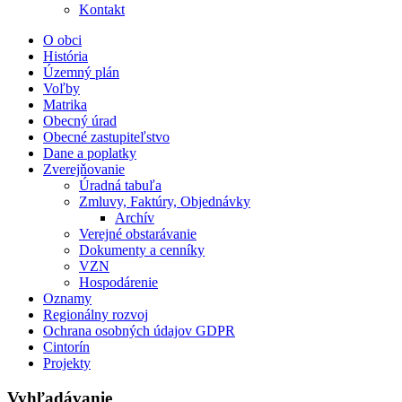
Kontakt
O obci
História
Územný plán
Voľby
Matrika
Obecný úrad
Obecné zastupiteľstvo
Dane a poplatky
Zverejňovanie
Úradná tabuľa
Zmluvy, Faktúry, Objednávky
Archív
Verejné obstarávanie
Dokumenty a cenníky
VZN
Hospodárenie
Oznamy
Regionálny rozvoj
Ochrana osobných údajov GDPR
Cintorín
Projekty
Vyhľadávanie