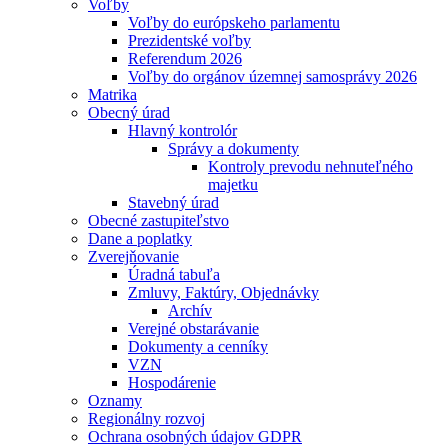
Voľby
Voľby do európskeho parlamentu
Prezidentské voľby
Referendum 2026
Voľby do orgánov územnej samosprávy 2026
Matrika
Obecný úrad
Hlavný kontrolór
Správy a dokumenty
Kontroly prevodu nehnuteľného
majetku
Stavebný úrad
Obecné zastupiteľstvo
Dane a poplatky
Zverejňovanie
Úradná tabuľa
Zmluvy, Faktúry, Objednávky
Archív
Verejné obstarávanie
Dokumenty a cenníky
VZN
Hospodárenie
Oznamy
Regionálny rozvoj
Ochrana osobných údajov GDPR