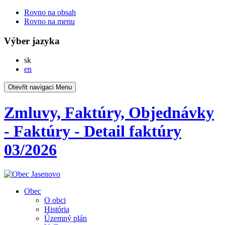
Rovno na obsah
Rovno na menu
Výber jazyka
Slovensky
sk
English
en
Otevřit navigaci
Menu
Zmluvy, Faktúry, Objednávky
- Faktúry - Detail faktúry
03/2026
Obec
O obci
História
Územný plán