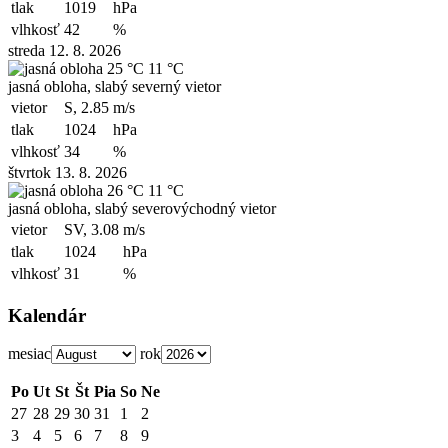
tlak
1019
hPa
vlhkosť
42
%
streda 12. 8. 2026
25 °C
11 °C
jasná obloha, slabý severný vietor
vietor
S, 2.85
m/s
tlak
1024
hPa
vlhkosť
34
%
štvrtok 13. 8. 2026
26 °C
11 °C
jasná obloha, slabý severovýchodný vietor
vietor
SV, 3.08
m/s
tlak
1024
hPa
vlhkosť
31
%
Kalendár
mesiac
rok
Po
Ut
St
Št
Pia
So
Ne
27
28
29
30
31
1
2
3
4
5
6
7
8
9