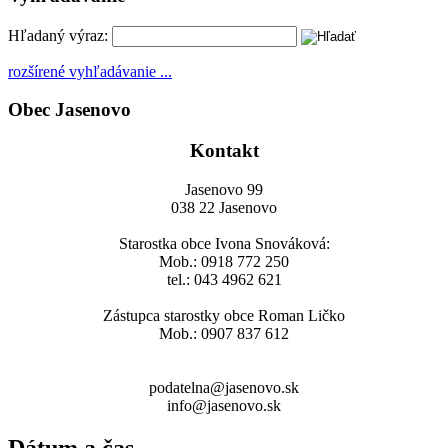
Hľadaný výraz:
rozšírené vyhľadávanie ...
Obec Jasenovo
Kontakt
Jasenovo 99
038 22 Jasenovo
Starostka obce Ivona Snováková:
Mob.: 0918 772 250
tel.: 043 4962 621
Zástupca starostky obce Roman Ličko
Mob.: 0907 837 612
podatelna@jasenovo.sk
info@jasenovo.sk
Dátum a čas