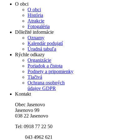
O obci
O obci
História
Atrakcie
Fotogaléria
Dôležité informácie
Oznamy
Kalendár podujatí
Úradná tabuľa
Rýchle odkazy
Organizácie
Poriadok a čistota
Podnety a pripomienky
Tlačivá
Ochrana osobných
údajov GDPR
Kontakt
Obec Jasenovo
Jasenovo 99
038 22 Jasenovo
Tel: 0918 77 22 50
043 4962 621