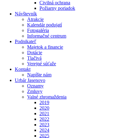
Civilná ochrana
Požiarny poriadok
Návštevník
Atrakcie
Kalendár podujatí
Fotogaléria
Informačné centrum
Podnikateľ
Majetok a financie
Dotácie
Tlačivá
Verejné súťaže
Kontakt
Napíšte nám
Urbár Jasenovo
Oznamy
Zmluvy
Valné zhromaždenia
2019
2020
2021
2022
2023
2024
2025