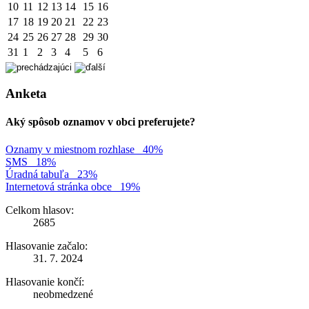
10
11
12
13
14
15
16
17
18
19
20
21
22
23
24
25
26
27
28
29
30
31
1
2
3
4
5
6
Anketa
Aký spôsob oznamov v obci preferujete?
Oznamy v miestnom rozhlase
40%
SMS
18%
Úradná tabuľa
23%
Internetová stránka obce
19%
Celkom hlasov:
2685
Hlasovanie začalo:
31. 7. 2024
Hlasovanie končí:
neobmedzené