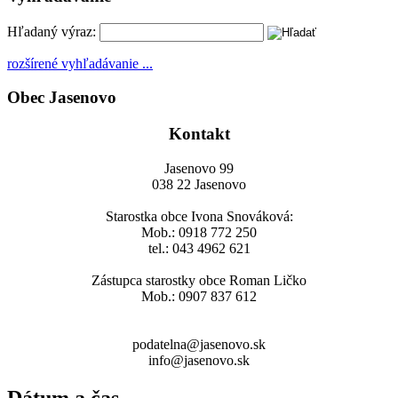
Hľadaný výraz:
rozšírené vyhľadávanie ...
Obec Jasenovo
Kontakt
Jasenovo 99
038 22 Jasenovo
Starostka obce Ivona Snováková:
Mob.: 0918 772 250
tel.: 043 4962 621
Zástupca starostky obce Roman Ličko
Mob.: 0907 837 612
podatelna@jasenovo.sk
info@jasenovo.sk
Dátum a čas