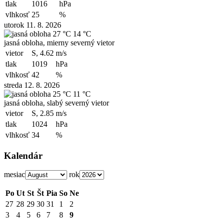
tlak
1016
hPa
vlhkosť
25
%
utorok 11. 8. 2026
27 °C
14 °C
jasná obloha, mierny severný vietor
vietor
S, 4.62
m/s
tlak
1019
hPa
vlhkosť
42
%
streda 12. 8. 2026
25 °C
11 °C
jasná obloha, slabý severný vietor
vietor
S, 2.85
m/s
tlak
1024
hPa
vlhkosť
34
%
Kalendár
mesiac
rok
Po
Ut
St
Št
Pia
So
Ne
27
28
29
30
31
1
2
3
4
5
6
7
8
9