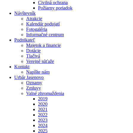
Civilná ochrana
Požiarny poriadok
Návštevník
Atrakcie
Kalendár podujatí
Fotogaléria
Informačné centrum
Podnikateľ
Majetok a financie
Dotácie
Tlačivá
Verejné súťaže
Kontakt
Napíšte nám
Urbár Jasenovo
Oznamy
Zmluvy
Valné zhromaždenia
2019
2020
2021
2022
2023
2024
2025