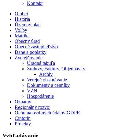
Kontakt
O obci
História
Územný plán
Voľby
Matrika
Obecný úrad
Obecné zastupiteľstvo
Dane a poplatky
Zverejňovanie
Úradná tabuľa
Zmluvy, Faktúry, Objednávky
Archív
Verejné obstarávanie
Dokumenty a cenníky
VZN
Hospodárenie
Oznamy
Regionálny rozvoj
Ochrana osobných údajov GDPR
Cintorín
Projekty
Vyhľadávanie