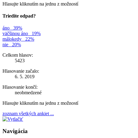
Hlasujte kliknutím na jednu z možností
Triedite odpad?
áno
39%
väčšinou áno
19%
málokedy
22%
nie
20%
Celkom hlasov:
5423
Hlasovanie začalo:
6. 5. 2019
Hlasovanie končí:
neobmedzené
Hlasujte kliknutím na jednu z možností
zoznam všetkých ankiet ...
Navigácia