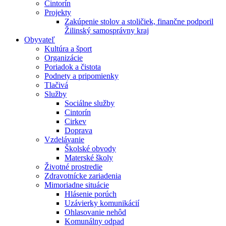
Cintorín
Projekty
Zakúpenie stolov a stoličiek, finančne podporil
Žilinský samosprávny kraj
Obyvateľ
Kultúra a šport
Organizácie
Poriadok a čistota
Podnety a pripomienky
Tlačivá
Služby
Sociálne služby
Cintorín
Cirkev
Doprava
Vzdelávanie
Školské obvody
Materské školy
Životné prostredie
Zdravotnícke zariadenia
Mimoriadne situácie
Hlásenie porúch
Uzávierky komunikácií
Ohlasovanie nehôd
Komunálny odpad