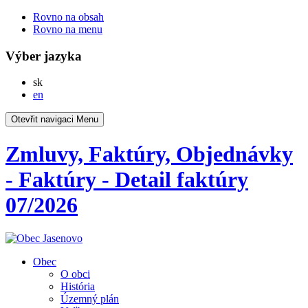
Rovno na obsah
Rovno na menu
Výber jazyka
Slovensky
sk
English
en
Otevřit navigaci
Menu
Zmluvy, Faktúry, Objednávky
- Faktúry - Detail faktúry
07/2026
Obec
O obci
História
Územný plán