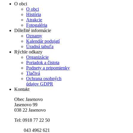
O obci
O obci
História
Atrakcie
Fotogaléria
Dôležité informácie
Oznamy
Kalendár podujatí
Úradná tabuľa
Rýchle odkazy
Organizácie
Poriadok a čistota
Podnety a pripomienky
Tlačivá
Ochrana osobných
údajov GDPR
Kontakt
Obec Jasenovo
Jasenovo 99
038 22 Jasenovo
Tel: 0918 77 22 50
043 4962 621