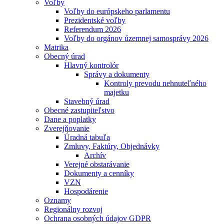
Voľby
Voľby do európskeho parlamentu
Prezidentské voľby
Referendum 2026
Voľby do orgánov územnej samosprávy 2026
Matrika
Obecný úrad
Hlavný kontrolór
Správy a dokumenty
Kontroly prevodu nehnuteľného
majetku
Stavebný úrad
Obecné zastupiteľstvo
Dane a poplatky
Zverejňovanie
Úradná tabuľa
Zmluvy, Faktúry, Objednávky
Archív
Verejné obstarávanie
Dokumenty a cenníky
VZN
Hospodárenie
Oznamy
Regionálny rozvoj
Ochrana osobných údajov GDPR