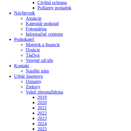
Civilná ochrana
Požiarny poriadok
Návštevník
Atrakcie
Kalendár podujatí
Fotogaléria
Informačné centrum
Podnikateľ
Majetok a financie
Dotácie
Tlačivá
Verejné súťaže
Kontakt
Napíšte nám
Urbár Jasenovo
Oznamy
Zmluvy
Valné zhromaždenia
2019
2020
2021
2022
2023
2024
2025