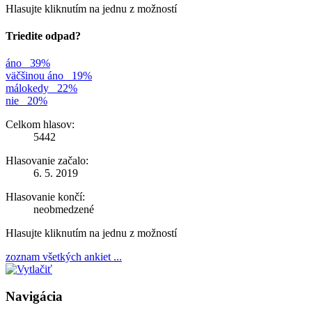
Hlasujte kliknutím na jednu z možností
Triedite odpad?
áno
39%
väčšinou áno
19%
málokedy
22%
nie
20%
Celkom hlasov:
5442
Hlasovanie začalo:
6. 5. 2019
Hlasovanie končí:
neobmedzené
Hlasujte kliknutím na jednu z možností
zoznam všetkých ankiet ...
Navigácia