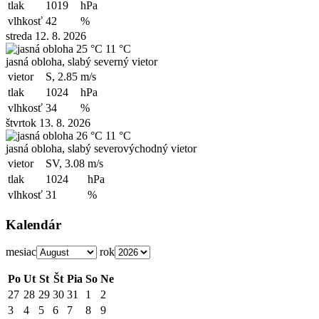
tlak
1019
hPa
vlhkosť
42
%
streda 12. 8. 2026
25 °C
11 °C
jasná obloha, slabý severný vietor
vietor
S, 2.85
m/s
tlak
1024
hPa
vlhkosť
34
%
štvrtok 13. 8. 2026
26 °C
11 °C
jasná obloha, slabý severovýchodný vietor
vietor
SV, 3.08
m/s
tlak
1024
hPa
vlhkosť
31
%
Kalendár
mesiac
rok
Po
Ut
St
Št
Pia
So
Ne
27
28
29
30
31
1
2
3
4
5
6
7
8
9