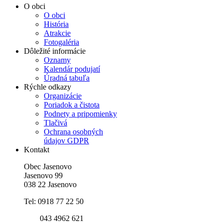
O obci
O obci
História
Atrakcie
Fotogaléria
Dôležité informácie
Oznamy
Kalendár podujatí
Úradná tabuľa
Rýchle odkazy
Organizácie
Poriadok a čistota
Podnety a pripomienky
Tlačivá
Ochrana osobných
údajov GDPR
Kontakt
Obec Jasenovo
Jasenovo 99
038 22 Jasenovo
Tel: 0918 77 22 50
043 4962 621