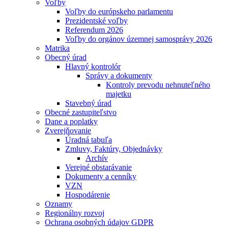
Voľby
Voľby do európskeho parlamentu
Prezidentské voľby
Referendum 2026
Voľby do orgánov územnej samosprávy 2026
Matrika
Obecný úrad
Hlavný kontrolór
Správy a dokumenty
Kontroly prevodu nehnuteľného
majetku
Stavebný úrad
Obecné zastupiteľstvo
Dane a poplatky
Zverejňovanie
Úradná tabuľa
Zmluvy, Faktúry, Objednávky
Archív
Verejné obstarávanie
Dokumenty a cenníky
VZN
Hospodárenie
Oznamy
Regionálny rozvoj
Ochrana osobných údajov GDPR