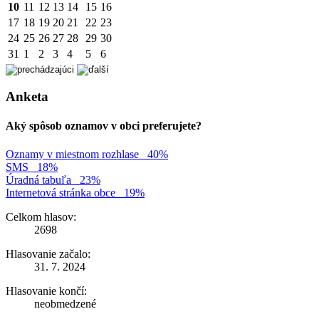
10
11
12
13
14
15
16
17
18
19
20
21
22
23
24
25
26
27
28
29
30
31
1
2
3
4
5
6
Anketa
Aký spôsob oznamov v obci preferujete?
Oznamy v miestnom rozhlase
40%
SMS
18%
Úradná tabuľa
23%
Internetová stránka obce
19%
Celkom hlasov:
2698
Hlasovanie začalo:
31. 7. 2024
Hlasovanie končí:
neobmedzené