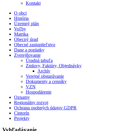
Kontakt
O obci
História
Územný plán
Voľby
Matrika
Obecný úrad
Obecné zastupiteľstvo
Dane a poplatky
Zverejňovanie
Úradná tabuľa
Zmluvy, Faktúry, Objednávky
Archív
Verejné obstarávanie
Dokumenty a cenníky
VZN
Hospodárenie
Oznamy
Regionálny rozvoj
Ochrana osobných údajov GDPR
Cintorín
Projekty
Vyhľadávanie