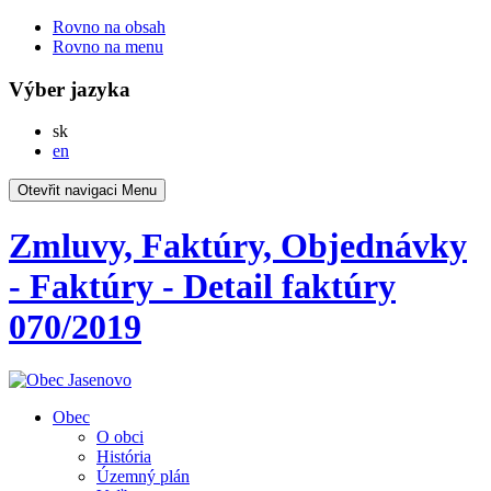
Rovno na obsah
Rovno na menu
Výber jazyka
Slovensky
sk
English
en
Otevřit navigaci
Menu
Zmluvy, Faktúry, Objednávky
- Faktúry - Detail faktúry
070/2019
Obec
O obci
História
Územný plán