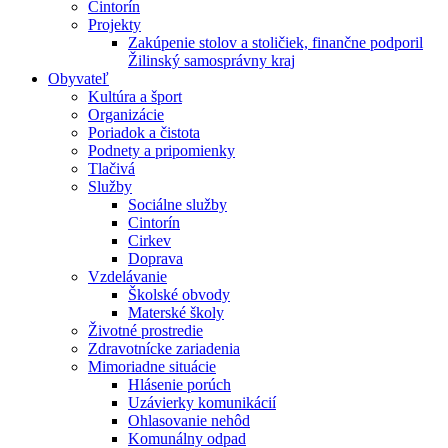
Cintorín
Projekty
Zakúpenie stolov a stoličiek, finančne podporil
Žilinský samosprávny kraj
Obyvateľ
Kultúra a šport
Organizácie
Poriadok a čistota
Podnety a pripomienky
Tlačivá
Služby
Sociálne služby
Cintorín
Cirkev
Doprava
Vzdelávanie
Školské obvody
Materské školy
Životné prostredie
Zdravotnícke zariadenia
Mimoriadne situácie
Hlásenie porúch
Uzávierky komunikácií
Ohlasovanie nehôd
Komunálny odpad