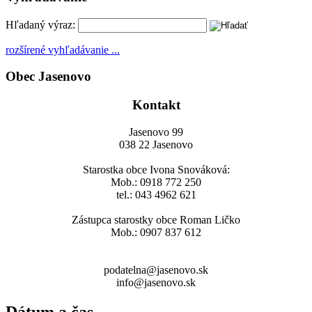
Hľadaný výraz:
rozšírené vyhľadávanie ...
Obec Jasenovo
Kontakt
Jasenovo 99
038 22 Jasenovo
Starostka obce Ivona Snováková:
Mob.: 0918 772 250
tel.: 043 4962 621
Zástupca starostky obce Roman Ličko
Mob.: 0907 837 612
podatelna@jasenovo.sk
info@jasenovo.sk
Dátum a čas