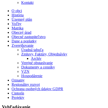
Kontakt
O obci
História
Územný plán
Voľby
Matrika
Obecný úrad
Obecné zastupiteľstvo
Dane a poplatky
Zverejňovanie
Úradná tabuľa
Zmluvy, Faktúry, Objednávky
Archív
Verejné obstarávanie
Dokumenty a cenníky
VZN
Hospodárenie
Oznamy
Regionálny rozvoj
Ochrana osobných údajov GDPR
Cintorín
Projekty
Vyhľadávanie