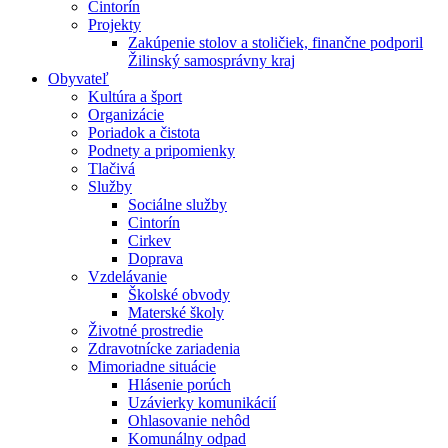
Cintorín
Projekty
Zakúpenie stolov a stoličiek, finančne podporil
Žilinský samosprávny kraj
Obyvateľ
Kultúra a šport
Organizácie
Poriadok a čistota
Podnety a pripomienky
Tlačivá
Služby
Sociálne služby
Cintorín
Cirkev
Doprava
Vzdelávanie
Školské obvody
Materské školy
Životné prostredie
Zdravotnícke zariadenia
Mimoriadne situácie
Hlásenie porúch
Uzávierky komunikácií
Ohlasovanie nehôd
Komunálny odpad