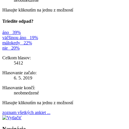
neobmedzené
Hlasujte kliknutím na jednu z možností
Triedite odpad?
áno
39%
väčšinou áno
19%
málokedy
22%
nie
20%
Celkom hlasov:
5412
Hlasovanie začalo:
6. 5. 2019
Hlasovanie končí:
neobmedzené
Hlasujte kliknutím na jednu z možností
zoznam všetkých ankiet ...
Navigácia