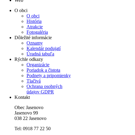
Web
O obci
O obci
História
Atrakcie
Fotogaléria
Dôležité informácie
Oznamy
Kalendár podujatí
Úradná tabuľa
Rýchle odkazy
Organizácie
Poriadok a čistota
Podnety a pripomienky
Tlačivá
Ochrana osobných
údajov GDPR
Kontakt
Obec Jasenovo
Jasenovo 99
038 22 Jasenovo
Tel: 0918 77 22 50