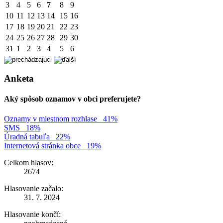
3
4
5
6
7
8
9
10
11
12
13
14
15
16
17
18
19
20
21
22
23
24
25
26
27
28
29
30
31
1
2
3
4
5
6
Anketa
Aký spôsob oznamov v obci preferujete?
Oznamy v miestnom rozhlase
41%
SMS
18%
Úradná tabuľa
22%
Internetová stránka obce
19%
Celkom hlasov:
2674
Hlasovanie začalo:
31. 7. 2024
Hlasovanie končí: