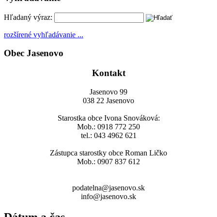
Hľadaný výraz:
rozšírené vyhľadávanie ...
Obec Jasenovo
Kontakt
Jasenovo 99
038 22 Jasenovo
Starostka obce Ivona Snováková:
Mob.: 0918 772 250
tel.: 043 4962 621
Zástupca starostky obce Roman Ličko
Mob.: 0907 837 612
podatelna@jasenovo.sk
info@jasenovo.sk
Dátum a čas