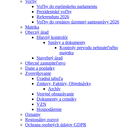
Voľby
Voľby do európskeho parlamentu
Prezidentské voľby
Referendum 2026
Voľby do orgánov územnej samosprávy 2026
Matrika
Obecný úrad
Hlavný kontrolór
Správy a dokumenty
Kontroly prevodu nehnuteľného
majetku
Stavebný úrad
Obecné zastupiteľstvo
Dane a poplatky
Zverejňovanie
Úradná tabuľa
Zmluvy, Faktúry, Objednávky
Archív
Verejné obstarávanie
Dokumenty a cenníky
VZN
Hospodárenie
Oznamy
Regionálny rozvoj
Ochrana osobných údajov GDPR