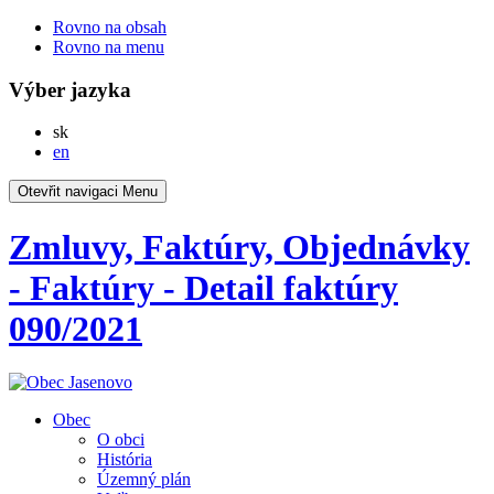
Rovno na obsah
Rovno na menu
Výber jazyka
Slovensky
sk
English
en
Otevřit navigaci
Menu
Zmluvy, Faktúry, Objednávky
- Faktúry - Detail faktúry
090/2021
Obec
O obci
História
Územný plán