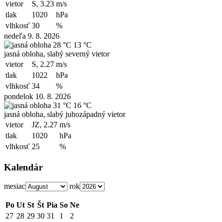
vietor
S, 3.23
m/s
tlak
1020
hPa
vlhkosť
30
%
nedeľa 9. 8. 2026
28 °C
13 °C
jasná obloha, slabý severný vietor
vietor
S, 2.27
m/s
tlak
1022
hPa
vlhkosť
34
%
pondelok 10. 8. 2026
31 °C
16 °C
jasná obloha, slabý juhozápadný vietor
vietor
JZ, 2.27
m/s
tlak
1020
hPa
vlhkosť
25
%
Kalendár
mesiac
rok
Po
Ut
St
Št
Pia
So
Ne
27
28
29
30
31
1
2