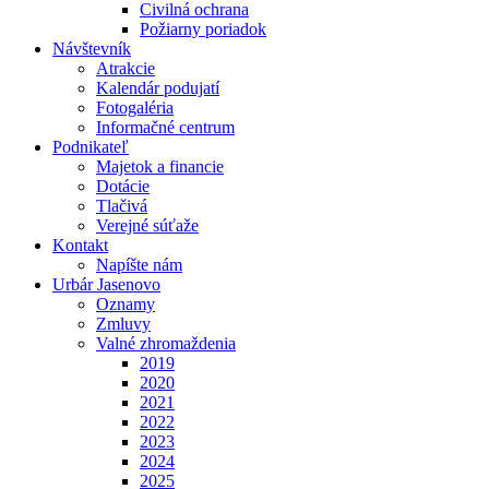
Civilná ochrana
Požiarny poriadok
Návštevník
Atrakcie
Kalendár podujatí
Fotogaléria
Informačné centrum
Podnikateľ
Majetok a financie
Dotácie
Tlačivá
Verejné súťaže
Kontakt
Napíšte nám
Urbár Jasenovo
Oznamy
Zmluvy
Valné zhromaždenia
2019
2020
2021
2022
2023
2024
2025