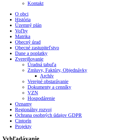
Kontakt
O obci
História
Územný plán
Voľby
Matrika
Obecný úrad
Obecné zastupiteľstvo
Dane a poplatky
Zverejňovanie
Úradná tabuľa
Zmluvy, Faktúry, Objednávky
Archív
Verejné obstarávanie
Dokumenty a cenníky
VZN
Hospodárenie
Oznamy
Regionálny rozvoj
Ochrana osobných údajov GDPR
Cintorín
Projekty
Vyhľadávanie