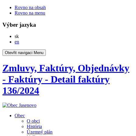
Rovno na obsah
Rovno na menu
Výber jazyka
Slovensky
sk
English
en
Otevřit navigaci
Menu
Zmluvy, Faktúry, Objednávky
- Faktúry - Detail faktúry
136/2024
Obec
O obci
História
Územný plán