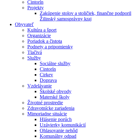
Cintorín
Projekty
Zakúpenie stolov a stoličiek, finančne podporil
Žilinský samosprávny kraj
Obyvateľ
Kultúra a šport
Organizácie
Poriadok a čistota
Podnety a pripomienky
Tlačivá
Služby
Sociálne služby
Cintorín
Cirkev
Doprava
Vzdelávanie
Školské obvody
Materské školy
Životné prostredie
Zdravotnícke zariadenia
Mimoriadne situácie
Hlásenie porúch
Uzávierky komunikácií
Ohlasovanie nehôd
Komunálny odpad