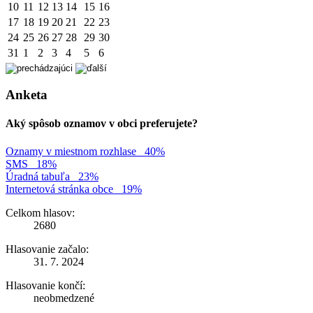
10
11
12
13
14
15
16
17
18
19
20
21
22
23
24
25
26
27
28
29
30
31
1
2
3
4
5
6
Anketa
Aký spôsob oznamov v obci preferujete?
Oznamy v miestnom rozhlase
40%
SMS
18%
Úradná tabuľa
23%
Internetová stránka obce
19%
Celkom hlasov:
2680
Hlasovanie začalo:
31. 7. 2024
Hlasovanie končí:
neobmedzené