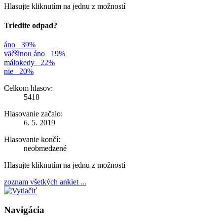
Hlasujte kliknutím na jednu z možností
Triedite odpad?
áno
39%
väčšinou áno
19%
málokedy
22%
nie
20%
Celkom hlasov:
5418
Hlasovanie začalo:
6. 5. 2019
Hlasovanie končí:
neobmedzené
Hlasujte kliknutím na jednu z možností
zoznam všetkých ankiet ...
Navigácia