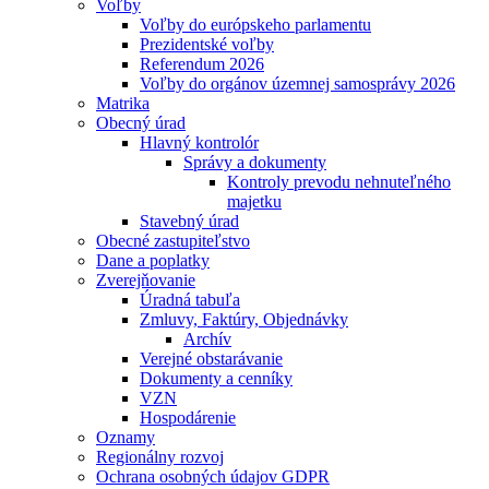
Voľby
Voľby do európskeho parlamentu
Prezidentské voľby
Referendum 2026
Voľby do orgánov územnej samosprávy 2026
Matrika
Obecný úrad
Hlavný kontrolór
Správy a dokumenty
Kontroly prevodu nehnuteľného
majetku
Stavebný úrad
Obecné zastupiteľstvo
Dane a poplatky
Zverejňovanie
Úradná tabuľa
Zmluvy, Faktúry, Objednávky
Archív
Verejné obstarávanie
Dokumenty a cenníky
VZN
Hospodárenie
Oznamy
Regionálny rozvoj
Ochrana osobných údajov GDPR