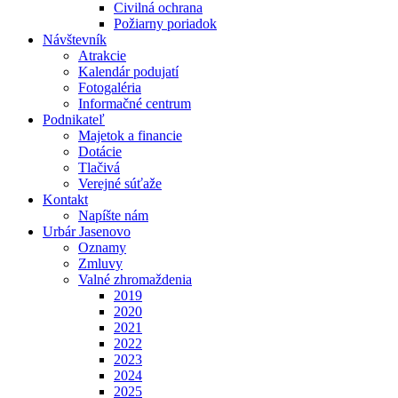
Civilná ochrana
Požiarny poriadok
Návštevník
Atrakcie
Kalendár podujatí
Fotogaléria
Informačné centrum
Podnikateľ
Majetok a financie
Dotácie
Tlačivá
Verejné súťaže
Kontakt
Napíšte nám
Urbár Jasenovo
Oznamy
Zmluvy
Valné zhromaždenia
2019
2020
2021
2022
2023
2024
2025