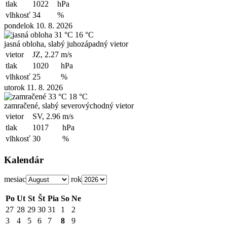
tlak
1022
hPa
vlhkosť
34
%
pondelok 10. 8. 2026
31 °C
16 °C
jasná obloha, slabý juhozápadný vietor
vietor
JZ, 2.27
m/s
tlak
1020
hPa
vlhkosť
25
%
utorok 11. 8. 2026
33 °C
18 °C
zamračené, slabý severovýchodný vietor
vietor
SV, 2.96
m/s
tlak
1017
hPa
vlhkosť
30
%
Kalendár
mesiac
rok
Po
Ut
St
Št
Pia
So
Ne
27
28
29
30
31
1
2
3
4
5
6
7
8
9