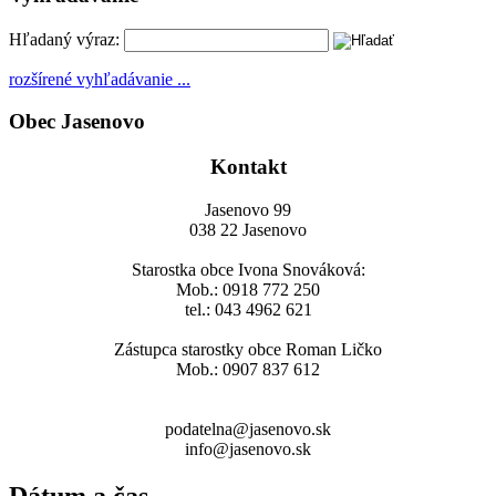
Hľadaný výraz:
rozšírené vyhľadávanie ...
Obec Jasenovo
Kontakt
Jasenovo 99
038 22 Jasenovo
Starostka obce Ivona Snováková:
Mob.: 0918 772 250
tel.: 043 4962 621
Zástupca starostky obce Roman Ličko
Mob.: 0907 837 612
podatelna@jasenovo.sk
info@jasenovo.sk
Dátum a čas