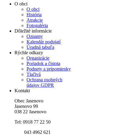
O obci
O obci
História
Atrakcie
Fotogaléria
Dôležité informácie
Oznamy
Kalendár podujatí
Úradná tabuľa
Rýchle odkazy
Organizácie
Poriadok a čistota
Podnety a pripomienky
Tlačivá
Ochrana osobných
údajov GDPR
Kontakt
Obec Jasenovo
Jasenovo 99
038 22 Jasenovo
Tel: 0918 77 22 50
043 4962 621