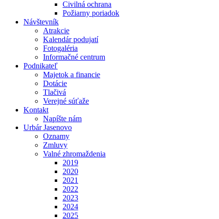
Civilná ochrana
Požiarny poriadok
Návštevník
Atrakcie
Kalendár podujatí
Fotogaléria
Informačné centrum
Podnikateľ
Majetok a financie
Dotácie
Tlačivá
Verejné súťaže
Kontakt
Napíšte nám
Urbár Jasenovo
Oznamy
Zmluvy
Valné zhromaždenia
2019
2020
2021
2022
2023
2024
2025