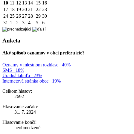
10
11
12
13
14
15
16
17
18
19
20
21
22
23
24
25
26
27
28
29
30
31
1
2
3
4
5
6
Anketa
Aký spôsob oznamov v obci preferujete?
Oznamy v miestnom rozhlase
40%
SMS
18%
Úradná tabuľa
23%
Internetová stránka obce
19%
Celkom hlasov:
2692
Hlasovanie začalo:
31. 7. 2024
Hlasovanie končí:
neobmedzené