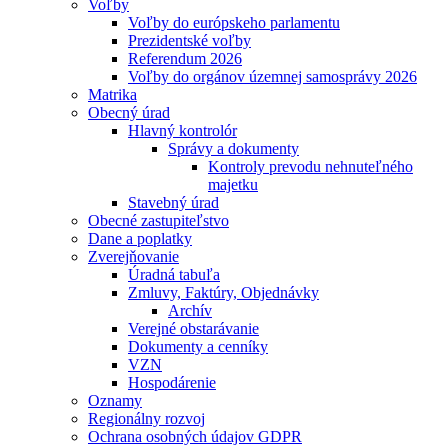
Voľby
Voľby do európskeho parlamentu
Prezidentské voľby
Referendum 2026
Voľby do orgánov územnej samosprávy 2026
Matrika
Obecný úrad
Hlavný kontrolór
Správy a dokumenty
Kontroly prevodu nehnuteľného
majetku
Stavebný úrad
Obecné zastupiteľstvo
Dane a poplatky
Zverejňovanie
Úradná tabuľa
Zmluvy, Faktúry, Objednávky
Archív
Verejné obstarávanie
Dokumenty a cenníky
VZN
Hospodárenie
Oznamy
Regionálny rozvoj
Ochrana osobných údajov GDPR