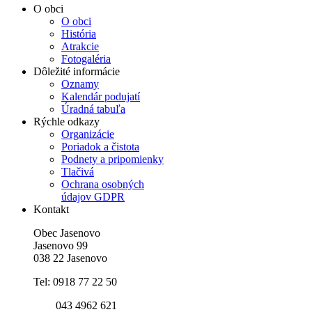
O obci
O obci
História
Atrakcie
Fotogaléria
Dôležité informácie
Oznamy
Kalendár podujatí
Úradná tabuľa
Rýchle odkazy
Organizácie
Poriadok a čistota
Podnety a pripomienky
Tlačivá
Ochrana osobných
údajov GDPR
Kontakt
Obec Jasenovo
Jasenovo 99
038 22 Jasenovo
Tel: 0918 77 22 50
043 4962 621