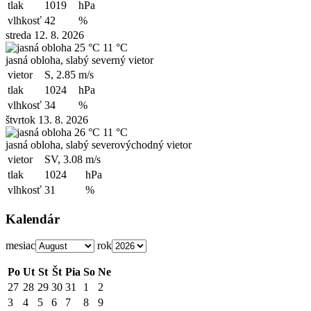
tlak
1019
hPa
vlhkosť
42
%
streda 12. 8. 2026
25 °C
11 °C
jasná obloha, slabý severný vietor
vietor
S, 2.85
m/s
tlak
1024
hPa
vlhkosť
34
%
štvrtok 13. 8. 2026
26 °C
11 °C
jasná obloha, slabý severovýchodný vietor
vietor
SV, 3.08
m/s
tlak
1024
hPa
vlhkosť
31
%
Kalendár
mesiac
rok
Po
Ut
St
Št
Pia
So
Ne
27
28
29
30
31
1
2
3
4
5
6
7
8
9