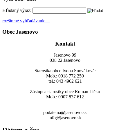
Hľadaný výraz:
rozšírené vyhľadávanie ...
Obec Jasenovo
Kontakt
Jasenovo 99
038 22 Jasenovo
Starostka obce Ivona Snováková:
Mob.: 0918 772 250
tel.: 043 4962 621
Zástupca starostky obce Roman Ličko
Mob.: 0907 837 612
podatelna@jasenovo.sk
info@jasenovo.sk
Dátum a čas