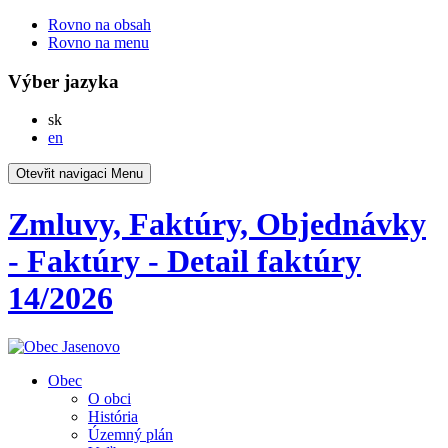
Rovno na obsah
Rovno na menu
Výber jazyka
Slovensky
sk
English
en
Otevřit navigaci
Menu
Zmluvy, Faktúry, Objednávky
- Faktúry - Detail faktúry
14/2026
Obec
O obci
História
Územný plán