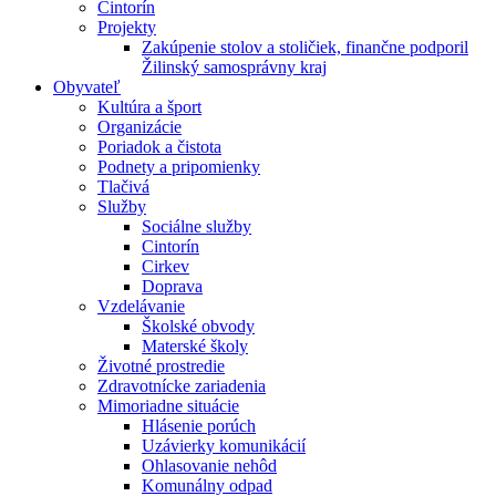
Cintorín
Projekty
Zakúpenie stolov a stoličiek, finančne podporil
Žilinský samosprávny kraj
Obyvateľ
Kultúra a šport
Organizácie
Poriadok a čistota
Podnety a pripomienky
Tlačivá
Služby
Sociálne služby
Cintorín
Cirkev
Doprava
Vzdelávanie
Školské obvody
Materské školy
Životné prostredie
Zdravotnícke zariadenia
Mimoriadne situácie
Hlásenie porúch
Uzávierky komunikácií
Ohlasovanie nehôd
Komunálny odpad