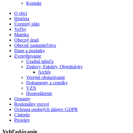
Kontakt
O obci
História
Územný plán
Voľby
Matrika
Obecný úrad
Obecné zastupiteľstvo
Dane a poplatky
Zverejňovanie
Úradná tabuľa
Zmluvy, Faktúry, Objednávky
Archív
Verejné obstarávanie
Dokumenty a cenníky
VZN
Hospodárenie
Oznamy
Regionálny rozvoj
Ochrana osobných údajov GDPR
Cintorín
Projekty
Vyhľadávanie