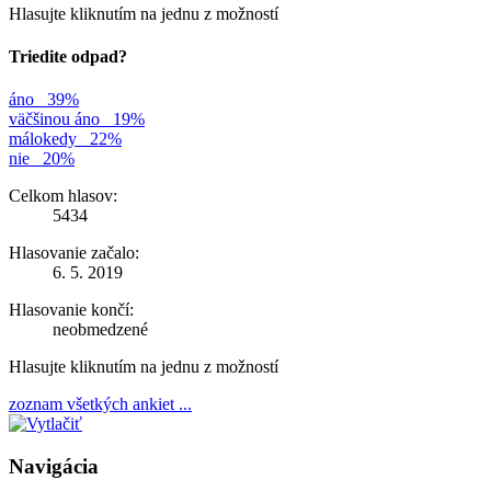
Hlasujte kliknutím na jednu z možností
Triedite odpad?
áno
39%
väčšinou áno
19%
málokedy
22%
nie
20%
Celkom hlasov:
5434
Hlasovanie začalo:
6. 5. 2019
Hlasovanie končí:
neobmedzené
Hlasujte kliknutím na jednu z možností
zoznam všetkých ankiet ...
Navigácia