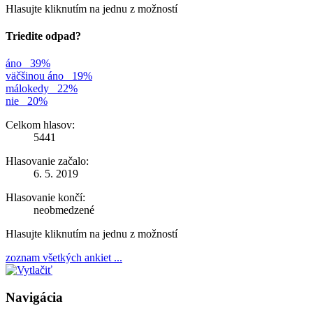
Hlasujte kliknutím na jednu z možností
Triedite odpad?
áno
39%
väčšinou áno
19%
málokedy
22%
nie
20%
Celkom hlasov:
5441
Hlasovanie začalo:
6. 5. 2019
Hlasovanie končí:
neobmedzené
Hlasujte kliknutím na jednu z možností
zoznam všetkých ankiet ...
Navigácia