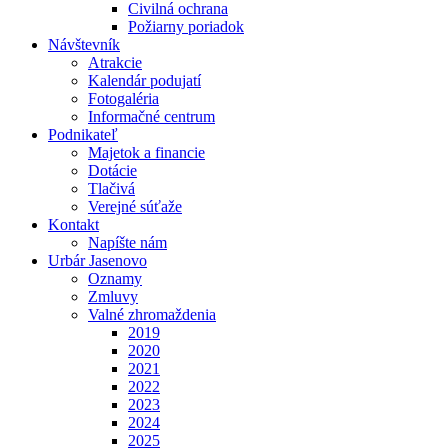
Civilná ochrana
Požiarny poriadok
Návštevník
Atrakcie
Kalendár podujatí
Fotogaléria
Informačné centrum
Podnikateľ
Majetok a financie
Dotácie
Tlačivá
Verejné súťaže
Kontakt
Napíšte nám
Urbár Jasenovo
Oznamy
Zmluvy
Valné zhromaždenia
2019
2020
2021
2022
2023
2024
2025