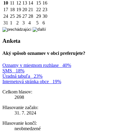
10
11
12
13
14
15
16
17
18
19
20
21
22
23
24
25
26
27
28
29
30
31
1
2
3
4
5
6
Anketa
Aký spôsob oznamov v obci preferujete?
Oznamy v miestnom rozhlase
40%
SMS
18%
Úradná tabuľa
23%
Internetová stránka obce
19%
Celkom hlasov:
2698
Hlasovanie začalo:
31. 7. 2024
Hlasovanie končí:
neobmedzené