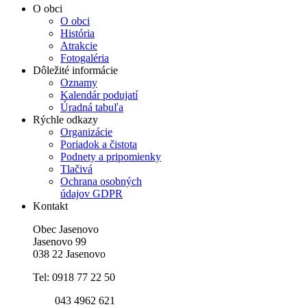
O obci
O obci
História
Atrakcie
Fotogaléria
Dôležité informácie
Oznamy
Kalendár podujatí
Úradná tabuľa
Rýchle odkazy
Organizácie
Poriadok a čistota
Podnety a pripomienky
Tlačivá
Ochrana osobných
údajov GDPR
Kontakt
Obec Jasenovo
Jasenovo 99
038 22 Jasenovo
Tel: 0918 77 22 50
043 4962 621