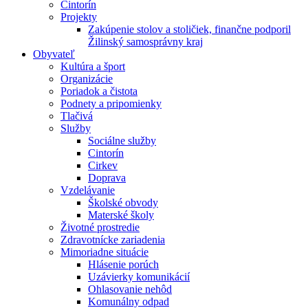
Cintorín
Projekty
Zakúpenie stolov a stoličiek, finančne podporil
Žilinský samosprávny kraj
Obyvateľ
Kultúra a šport
Organizácie
Poriadok a čistota
Podnety a pripomienky
Tlačivá
Služby
Sociálne služby
Cintorín
Cirkev
Doprava
Vzdelávanie
Školské obvody
Materské školy
Životné prostredie
Zdravotnícke zariadenia
Mimoriadne situácie
Hlásenie porúch
Uzávierky komunikácií
Ohlasovanie nehôd
Komunálny odpad