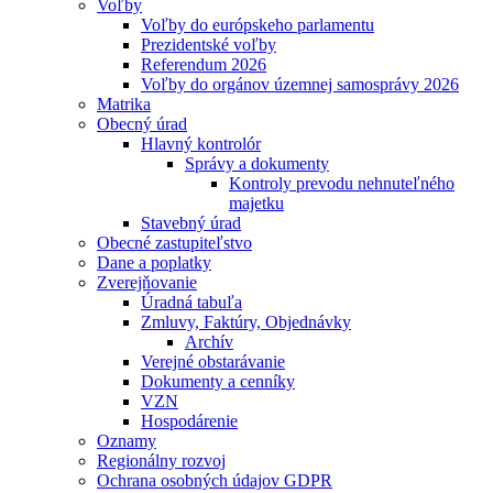
Voľby
Voľby do európskeho parlamentu
Prezidentské voľby
Referendum 2026
Voľby do orgánov územnej samosprávy 2026
Matrika
Obecný úrad
Hlavný kontrolór
Správy a dokumenty
Kontroly prevodu nehnuteľného
majetku
Stavebný úrad
Obecné zastupiteľstvo
Dane a poplatky
Zverejňovanie
Úradná tabuľa
Zmluvy, Faktúry, Objednávky
Archív
Verejné obstarávanie
Dokumenty a cenníky
VZN
Hospodárenie
Oznamy
Regionálny rozvoj
Ochrana osobných údajov GDPR