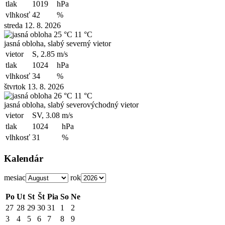
tlak
1019
hPa
vlhkosť
42
%
streda 12. 8. 2026
25 °C
11 °C
jasná obloha, slabý severný vietor
vietor
S, 2.85
m/s
tlak
1024
hPa
vlhkosť
34
%
štvrtok 13. 8. 2026
26 °C
11 °C
jasná obloha, slabý severovýchodný vietor
vietor
SV, 3.08
m/s
tlak
1024
hPa
vlhkosť
31
%
Kalendár
mesiac
rok
Po
Ut
St
Št
Pia
So
Ne
27
28
29
30
31
1
2
3
4
5
6
7
8
9