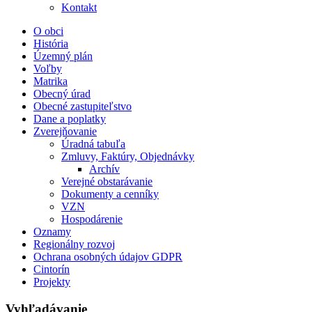
Kontakt
O obci
História
Územný plán
Voľby
Matrika
Obecný úrad
Obecné zastupiteľstvo
Dane a poplatky
Zverejňovanie
Úradná tabuľa
Zmluvy, Faktúry, Objednávky
Archív
Verejné obstarávanie
Dokumenty a cenníky
VZN
Hospodárenie
Oznamy
Regionálny rozvoj
Ochrana osobných údajov GDPR
Cintorín
Projekty
Vyhľadávanie