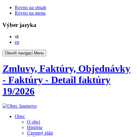
Rovno na obsah
Rovno na menu
Výber jazyka
Slovensky
sk
English
en
Otevřit navigaci
Menu
Zmluvy, Faktúry, Objednávky
- Faktúry - Detail faktúry
19/2026
Obec
O obci
História
Územný plán