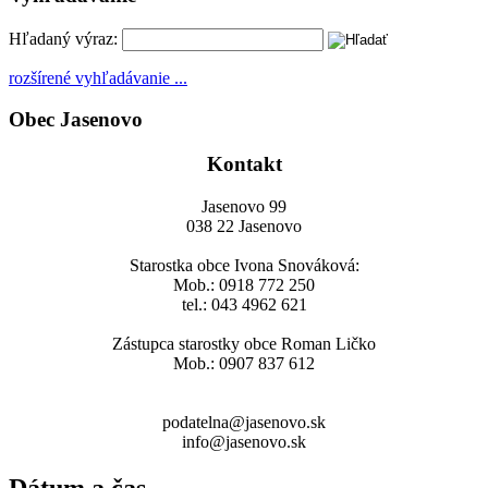
Hľadaný výraz:
rozšírené vyhľadávanie ...
Obec Jasenovo
Kontakt
Jasenovo 99
038 22 Jasenovo
Starostka obce Ivona Snováková:
Mob.: 0918 772 250
tel.: 043 4962 621
Zástupca starostky obce Roman Ličko
Mob.: 0907 837 612
podatelna@jasenovo.sk
info@jasenovo.sk
Dátum a čas