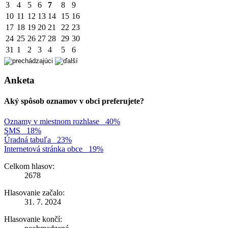
3
4
5
6
7
8
9
10
11
12
13
14
15
16
17
18
19
20
21
22
23
24
25
26
27
28
29
30
31
1
2
3
4
5
6
Anketa
Aký spôsob oznamov v obci preferujete?
Oznamy v miestnom rozhlase
40%
SMS
18%
Úradná tabuľa
23%
Internetová stránka obce
19%
Celkom hlasov:
2678
Hlasovanie začalo:
31. 7. 2024
Hlasovanie končí: