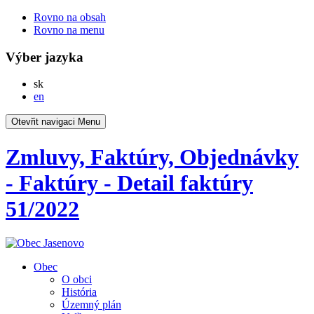
Rovno na obsah
Rovno na menu
Výber jazyka
Slovensky
sk
English
en
Otevřit navigaci
Menu
Zmluvy, Faktúry, Objednávky
- Faktúry - Detail faktúry
51/2022
Obec
O obci
História
Územný plán