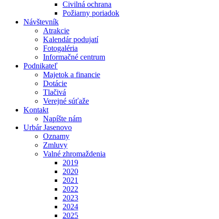
Civilná ochrana
Požiarny poriadok
Návštevník
Atrakcie
Kalendár podujatí
Fotogaléria
Informačné centrum
Podnikateľ
Majetok a financie
Dotácie
Tlačivá
Verejné súťaže
Kontakt
Napíšte nám
Urbár Jasenovo
Oznamy
Zmluvy
Valné zhromaždenia
2019
2020
2021
2022
2023
2024
2025