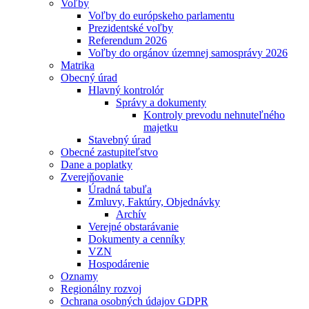
Voľby
Voľby do európskeho parlamentu
Prezidentské voľby
Referendum 2026
Voľby do orgánov územnej samosprávy 2026
Matrika
Obecný úrad
Hlavný kontrolór
Správy a dokumenty
Kontroly prevodu nehnuteľného
majetku
Stavebný úrad
Obecné zastupiteľstvo
Dane a poplatky
Zverejňovanie
Úradná tabuľa
Zmluvy, Faktúry, Objednávky
Archív
Verejné obstarávanie
Dokumenty a cenníky
VZN
Hospodárenie
Oznamy
Regionálny rozvoj
Ochrana osobných údajov GDPR