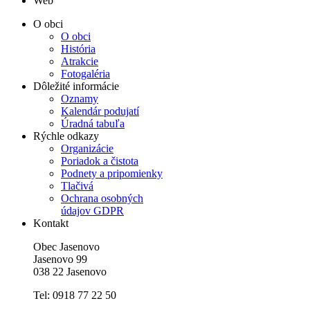
Web
O obci
O obci
História
Atrakcie
Fotogaléria
Dôležité informácie
Oznamy
Kalendár podujatí
Úradná tabuľa
Rýchle odkazy
Organizácie
Poriadok a čistota
Podnety a pripomienky
Tlačivá
Ochrana osobných
údajov GDPR
Kontakt
Obec Jasenovo
Jasenovo 99
038 22 Jasenovo
Tel: 0918 77 22 50