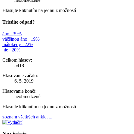
neobmedzené
Hlasujte kliknutím na jednu z možností
Triedite odpad?
áno
39%
väčšinou áno
19%
málokedy
22%
nie
20%
Celkom hlasov:
5418
Hlasovanie začalo:
6. 5. 2019
Hlasovanie končí:
neobmedzené
Hlasujte kliknutím na jednu z možností
zoznam všetkých ankiet ...
Navigácia