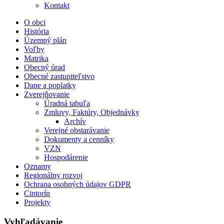
Kontakt
O obci
História
Územný plán
Voľby
Matrika
Obecný úrad
Obecné zastupiteľstvo
Dane a poplatky
Zverejňovanie
Úradná tabuľa
Zmluvy, Faktúry, Objednávky
Archív
Verejné obstarávanie
Dokumenty a cenníky
VZN
Hospodárenie
Oznamy
Regionálny rozvoj
Ochrana osobných údajov GDPR
Cintorín
Projekty
Vyhľadávanie