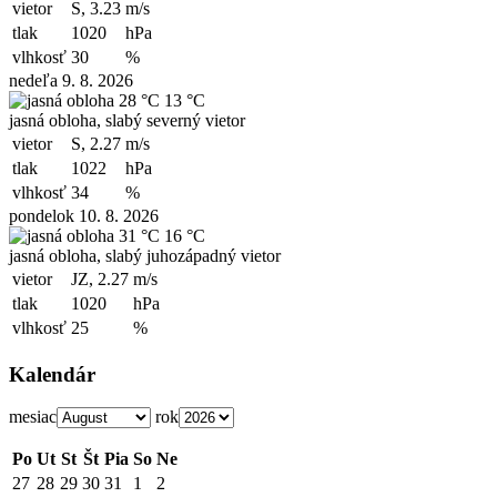
vietor
S, 3.23
m/s
tlak
1020
hPa
vlhkosť
30
%
nedeľa 9. 8. 2026
28 °C
13 °C
jasná obloha, slabý severný vietor
vietor
S, 2.27
m/s
tlak
1022
hPa
vlhkosť
34
%
pondelok 10. 8. 2026
31 °C
16 °C
jasná obloha, slabý juhozápadný vietor
vietor
JZ, 2.27
m/s
tlak
1020
hPa
vlhkosť
25
%
Kalendár
mesiac
rok
Po
Ut
St
Št
Pia
So
Ne
27
28
29
30
31
1
2