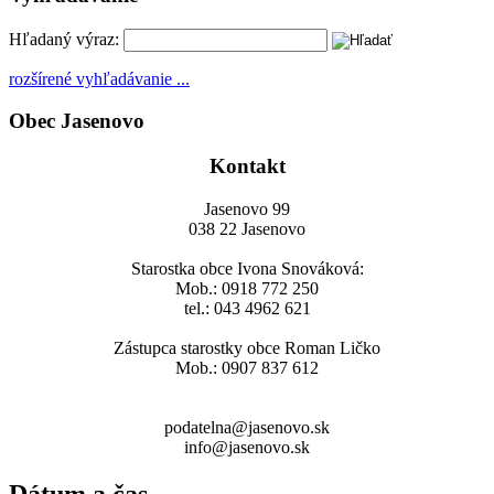
Hľadaný výraz:
rozšírené vyhľadávanie ...
Obec Jasenovo
Kontakt
Jasenovo 99
038 22 Jasenovo
Starostka obce Ivona Snováková:
Mob.: 0918 772 250
tel.: 043 4962 621
Zástupca starostky obce Roman Ličko
Mob.: 0907 837 612
podatelna@jasenovo.sk
info@jasenovo.sk
Dátum a čas