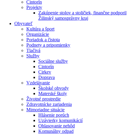
Cintorín
Projekty
Zakúpenie stolov a stoličiek, finančne podporil
Žilinský samosprávny kraj
Obyvateľ
Kultúra a šport
Organizácie
Poriadok a čistota
Podnety a pripomienky
Tlačivá
Služby
Sociálne služby
Cintorín
Cirkev
Doprava
Vzdelávanie
Školské obvody
Materské školy
Životné prostredie
Zdravotnícke zariadenia
Mimoriadne situácie
Hlásenie porúch
Uzávierky komunikácií
Ohlasovanie nehôd
Komunálny odpad