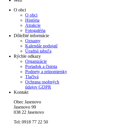
Web
O obci
O obci
História
Atrakcie
Fotogaléria
Dôležité informácie
Oznamy
Kalendár podujatí
Úradná tabuľa
Rýchle odkazy
Organizácie
Poriadok a čistota
Podnety a pripomienky
Tlačivá
Ochrana osobných
údajov GDPR
Kontakt
Obec Jasenovo
Jasenovo 99
038 22 Jasenovo
Tel: 0918 77 22 50