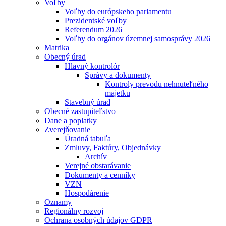
Voľby
Voľby do európskeho parlamentu
Prezidentské voľby
Referendum 2026
Voľby do orgánov územnej samosprávy 2026
Matrika
Obecný úrad
Hlavný kontrolór
Správy a dokumenty
Kontroly prevodu nehnuteľného
majetku
Stavebný úrad
Obecné zastupiteľstvo
Dane a poplatky
Zverejňovanie
Úradná tabuľa
Zmluvy, Faktúry, Objednávky
Archív
Verejné obstarávanie
Dokumenty a cenníky
VZN
Hospodárenie
Oznamy
Regionálny rozvoj
Ochrana osobných údajov GDPR