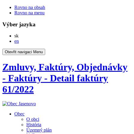
Rovno na obsah
Rovno na menu
Výber jazyka
Slovensky
sk
English
en
Otevřit navigaci
Menu
Zmluvy, Faktúry, Objednávky
- Faktúry - Detail faktúry
61/2022
Obec
O obci
História
Územný plán