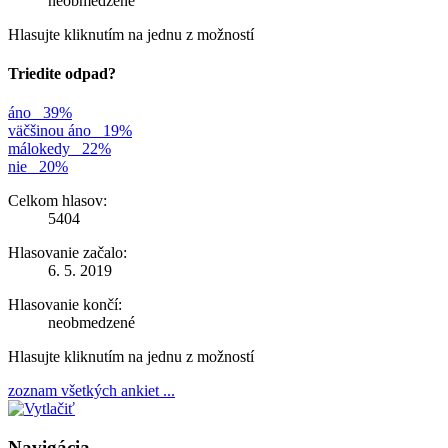
neobmedzené
Hlasujte kliknutím na jednu z možností
Triedite odpad?
áno
39%
väčšinou áno
19%
málokedy
22%
nie
20%
Celkom hlasov:
5404
Hlasovanie začalo:
6. 5. 2019
Hlasovanie končí:
neobmedzené
Hlasujte kliknutím na jednu z možností
zoznam všetkých ankiet ...
Navigácia