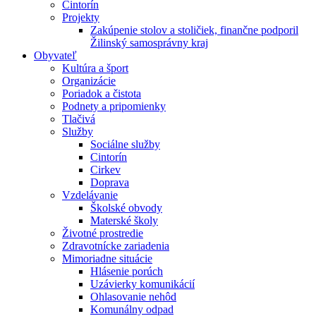
Cintorín
Projekty
Zakúpenie stolov a stoličiek, finančne podporil
Žilinský samosprávny kraj
Obyvateľ
Kultúra a šport
Organizácie
Poriadok a čistota
Podnety a pripomienky
Tlačivá
Služby
Sociálne služby
Cintorín
Cirkev
Doprava
Vzdelávanie
Školské obvody
Materské školy
Životné prostredie
Zdravotnícke zariadenia
Mimoriadne situácie
Hlásenie porúch
Uzávierky komunikácií
Ohlasovanie nehôd
Komunálny odpad