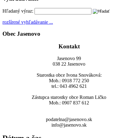
Hľadaný výraz:
rozšírené vyhľadávanie ...
Obec Jasenovo
Kontakt
Jasenovo 99
038 22 Jasenovo
Starostka obce Ivona Snováková:
Mob.: 0918 772 250
tel.: 043 4962 621
Zástupca starostky obce Roman Ličko
Mob.: 0907 837 612
podatelna@jasenovo.sk
info@jasenovo.sk
Dátum a čas