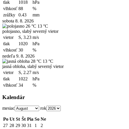
tlak
1018
hPa
vlhkosť
88
%
zrážky
0.43
mm
sobota 8. 8. 2026
26 °C
13 °C
polojasno, slabý severný vietor
vietor
S, 3.23
m/s
tlak
1020
hPa
vlhkosť
30
%
nedeľa 9. 8. 2026
28 °C
13 °C
jasná obloha, slabý severný vietor
vietor
S, 2.27
m/s
tlak
1022
hPa
vlhkosť
34
%
Kalendár
mesiac
rok
Po
Ut
St
Št
Pia
So
Ne
27
28
29
30
31
1
2