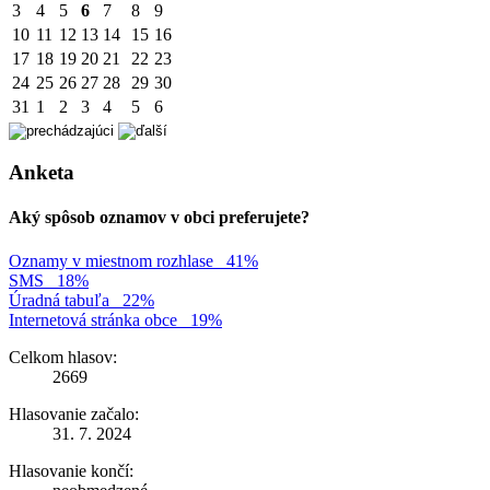
3
4
5
6
7
8
9
10
11
12
13
14
15
16
17
18
19
20
21
22
23
24
25
26
27
28
29
30
31
1
2
3
4
5
6
Anketa
Aký spôsob oznamov v obci preferujete?
Oznamy v miestnom rozhlase
41%
SMS
18%
Úradná tabuľa
22%
Internetová stránka obce
19%
Celkom hlasov:
2669
Hlasovanie začalo:
31. 7. 2024
Hlasovanie končí: