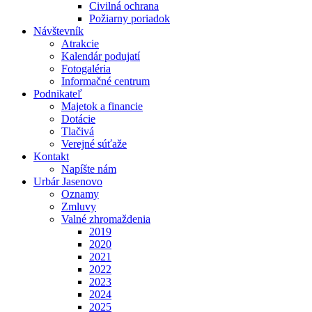
Civilná ochrana
Požiarny poriadok
Návštevník
Atrakcie
Kalendár podujatí
Fotogaléria
Informačné centrum
Podnikateľ
Majetok a financie
Dotácie
Tlačivá
Verejné súťaže
Kontakt
Napíšte nám
Urbár Jasenovo
Oznamy
Zmluvy
Valné zhromaždenia
2019
2020
2021
2022
2023
2024
2025