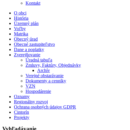
Kontakt
O obci
História
Územný plán
Voľby
Matrika
Obecný úrad
Obecné zastupiteľstvo
Dane a poplatky
Zverejňovanie
Úradná tabuľa
Zmluvy, Faktúry, Objednávky
Archív
Verejné obstarávanie
Dokumenty a cenníky
VZN
Hospodárenie
Oznamy
Regionálny rozvoj
Ochrana osobných údajov GDPR
Cintorín
Projekty
Vyhľadávanie