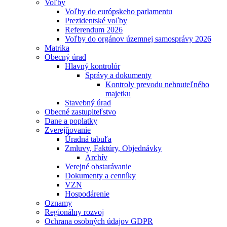
Voľby
Voľby do európskeho parlamentu
Prezidentské voľby
Referendum 2026
Voľby do orgánov územnej samosprávy 2026
Matrika
Obecný úrad
Hlavný kontrolór
Správy a dokumenty
Kontroly prevodu nehnuteľného
majetku
Stavebný úrad
Obecné zastupiteľstvo
Dane a poplatky
Zverejňovanie
Úradná tabuľa
Zmluvy, Faktúry, Objednávky
Archív
Verejné obstarávanie
Dokumenty a cenníky
VZN
Hospodárenie
Oznamy
Regionálny rozvoj
Ochrana osobných údajov GDPR