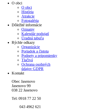
O obci
O obci
História
Atrakcie
Fotogaléria
Dôležité informácie
Oznamy
Kalendár podujatí
Úradná tabuľa
Rýchle odkazy
Organizácie
Poriadok a čistota
Podnety a pripomienky
Tlačivá
Ochrana osobných
údajov GDPR
Kontakt
Obec Jasenovo
Jasenovo 99
038 22 Jasenovo
Tel: 0918 77 22 50
043 4962 621