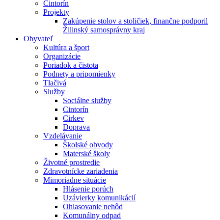
Cintorín
Projekty
Zakúpenie stolov a stoličiek, finančne podporil
Žilinský samosprávny kraj
Obyvateľ
Kultúra a šport
Organizácie
Poriadok a čistota
Podnety a pripomienky
Tlačivá
Služby
Sociálne služby
Cintorín
Cirkev
Doprava
Vzdelávanie
Školské obvody
Materské školy
Životné prostredie
Zdravotnícke zariadenia
Mimoriadne situácie
Hlásenie porúch
Uzávierky komunikácií
Ohlasovanie nehôd
Komunálny odpad