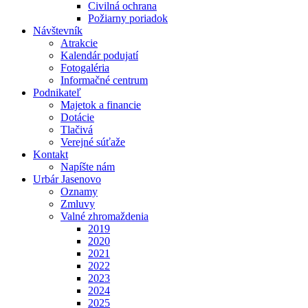
Civilná ochrana
Požiarny poriadok
Návštevník
Atrakcie
Kalendár podujatí
Fotogaléria
Informačné centrum
Podnikateľ
Majetok a financie
Dotácie
Tlačivá
Verejné súťaže
Kontakt
Napíšte nám
Urbár Jasenovo
Oznamy
Zmluvy
Valné zhromaždenia
2019
2020
2021
2022
2023
2024
2025