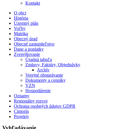
Kontakt
O obci
História
Územný plán
Voľby
Matrika
Obecný úrad
Obecné zastupiteľstvo
Dane a poplatky
Zverejňovanie
Úradná tabuľa
Zmluvy, Faktúry, Objednávky
Archív
Verejné obstarávanie
Dokumenty a cenníky
VZN
Hospodárenie
Oznamy
Regionálny rozvoj
Ochrana osobných údajov GDPR
Cintorín
Projekty
Vyhľadávanie