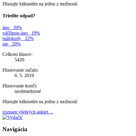
Hlasujte kliknutím na jednu z možností
Triedite odpad?
áno
39%
väčšinou áno
19%
málokedy
22%
nie
20%
Celkom hlasov:
5420
Hlasovanie začalo:
6. 5. 2019
Hlasovanie končí:
neobmedzené
Hlasujte kliknutím na jednu z možností
zoznam všetkých ankiet ...
Navigácia