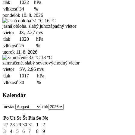
tlak
1022
hPa
vlhkosť
34
%
pondelok 10. 8. 2026
31 °C
16 °C
jasná obloha, slabý juhozápadný vietor
vietor
JZ, 2.27
m/s
tlak
1020
hPa
vlhkosť
25
%
utorok 11. 8. 2026
33 °C
18 °C
zamračené, slabý severovýchodný vietor
vietor
SV, 2.96
m/s
tlak
1017
hPa
vlhkosť
30
%
Kalendár
mesiac
rok
Po
Ut
St
Št
Pia
So
Ne
27
28
29
30
31
1
2
3
4
5
6
7
8
9