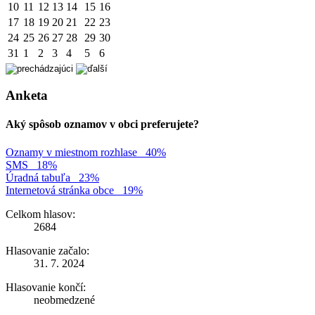
10
11
12
13
14
15
16
17
18
19
20
21
22
23
24
25
26
27
28
29
30
31
1
2
3
4
5
6
Anketa
Aký spôsob oznamov v obci preferujete?
Oznamy v miestnom rozhlase
40%
SMS
18%
Úradná tabuľa
23%
Internetová stránka obce
19%
Celkom hlasov:
2684
Hlasovanie začalo:
31. 7. 2024
Hlasovanie končí:
neobmedzené