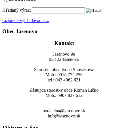
Hľadaný výraz:
rozšírené vyhľadávanie ...
Obec Jasenovo
Kontakt
Jasenovo 99
038 22 Jasenovo
Starostka obce Ivona Snováková:
Mob.: 0918 772 250
tel.: 043 4962 621
Zástupca starostky obce Roman Ličko
Mob.: 0907 837 612
podatelna@jasenovo.sk
info@jasenovo.sk
Dátum a čas