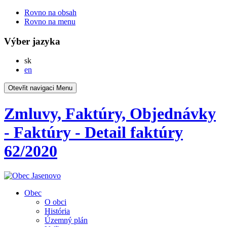
Rovno na obsah
Rovno na menu
Výber jazyka
Slovensky
sk
English
en
Otevřit navigaci
Menu
Zmluvy, Faktúry, Objednávky
- Faktúry - Detail faktúry
62/2020
Obec
O obci
História
Územný plán