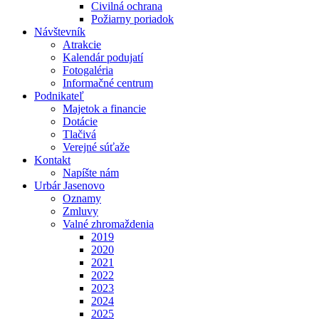
Civilná ochrana
Požiarny poriadok
Návštevník
Atrakcie
Kalendár podujatí
Fotogaléria
Informačné centrum
Podnikateľ
Majetok a financie
Dotácie
Tlačivá
Verejné súťaže
Kontakt
Napíšte nám
Urbár Jasenovo
Oznamy
Zmluvy
Valné zhromaždenia
2019
2020
2021
2022
2023
2024
2025