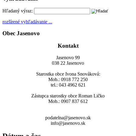
Hľadaný výraz:
rozšírené vyhľadávanie ...
Obec Jasenovo
Kontakt
Jasenovo 99
038 22 Jasenovo
Starostka obce Ivona Snováková:
Mob.: 0918 772 250
tel.: 043 4962 621
Zástupca starostky obce Roman Ličko
Mob.: 0907 837 612
podatelna@jasenovo.sk
info@jasenovo.sk
Dátum a čas