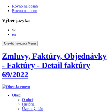
Rovno na obsah
Rovno na menu
Výber jazyka
Slovensky
sk
English
en
Otevřit navigaci
Menu
Zmluvy, Faktúry, Objednávky
- Faktúry - Detail faktúry
69/2022
Obec
O obci
História
Územný plán