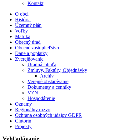
Kontakt
O obci
História
Územný plán
Voľby
Matrika
Obecný úrad
Obecné zastupiteľstvo
Dane a poplatky
Zverejňovanie
Úradná tabuľa
Zmluvy, Faktúry, Objednávky
Archív
Verejné obstarávanie
Dokumenty a cenníky
VZN
Hospodárenie
Oznamy
Regionálny rozvoj
Ochrana osobných údajov GDPR
Cintorín
Projekty
Vyhľadávanie