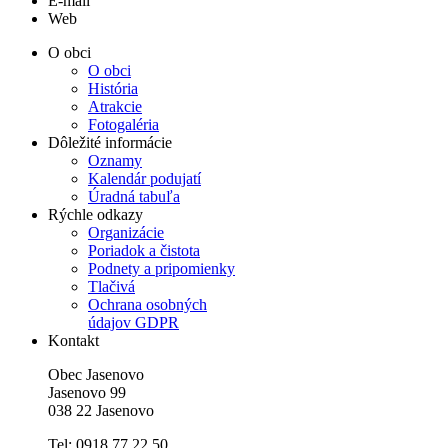
E-mail
Web
O obci
O obci
História
Atrakcie
Fotogaléria
Dôležité informácie
Oznamy
Kalendár podujatí
Úradná tabuľa
Rýchle odkazy
Organizácie
Poriadok a čistota
Podnety a pripomienky
Tlačivá
Ochrana osobných
údajov GDPR
Kontakt
Obec Jasenovo
Jasenovo 99
038 22 Jasenovo
Tel: 0918 77 22 50