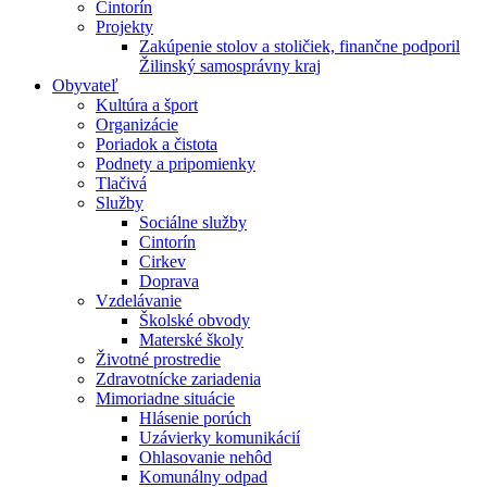
Cintorín
Projekty
Zakúpenie stolov a stoličiek, finančne podporil
Žilinský samosprávny kraj
Obyvateľ
Kultúra a šport
Organizácie
Poriadok a čistota
Podnety a pripomienky
Tlačivá
Služby
Sociálne služby
Cintorín
Cirkev
Doprava
Vzdelávanie
Školské obvody
Materské školy
Životné prostredie
Zdravotnícke zariadenia
Mimoriadne situácie
Hlásenie porúch
Uzávierky komunikácií
Ohlasovanie nehôd
Komunálny odpad