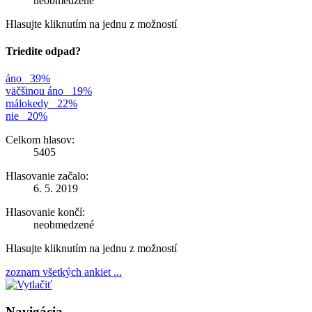
neobmedzené
Hlasujte kliknutím na jednu z možností
Triedite odpad?
áno
39%
väčšinou áno
19%
málokedy
22%
nie
20%
Celkom hlasov:
5405
Hlasovanie začalo:
6. 5. 2019
Hlasovanie končí:
neobmedzené
Hlasujte kliknutím na jednu z možností
zoznam všetkých ankiet ...
Navigácia