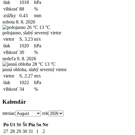
tlak
1018
hPa
vlhkosť
88
%
zrážky
0.43
mm
sobota 8. 8. 2026
26 °C
13 °C
polojasno, slabý severný vietor
vietor
S, 3.23
m/s
tlak
1020
hPa
vlhkosť
30
%
nedeľa 9. 8. 2026
28 °C
13 °C
jasná obloha, slabý severný vietor
vietor
S, 2.27
m/s
tlak
1022
hPa
vlhkosť
34
%
Kalendár
mesiac
rok
Po
Ut
St
Št
Pia
So
Ne
27
28
29
30
31
1
2