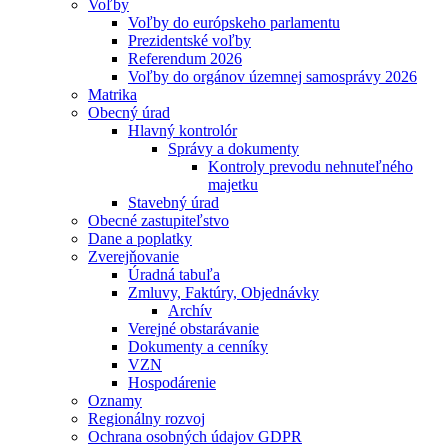
Voľby
Voľby do európskeho parlamentu
Prezidentské voľby
Referendum 2026
Voľby do orgánov územnej samosprávy 2026
Matrika
Obecný úrad
Hlavný kontrolór
Správy a dokumenty
Kontroly prevodu nehnuteľného
majetku
Stavebný úrad
Obecné zastupiteľstvo
Dane a poplatky
Zverejňovanie
Úradná tabuľa
Zmluvy, Faktúry, Objednávky
Archív
Verejné obstarávanie
Dokumenty a cenníky
VZN
Hospodárenie
Oznamy
Regionálny rozvoj
Ochrana osobných údajov GDPR