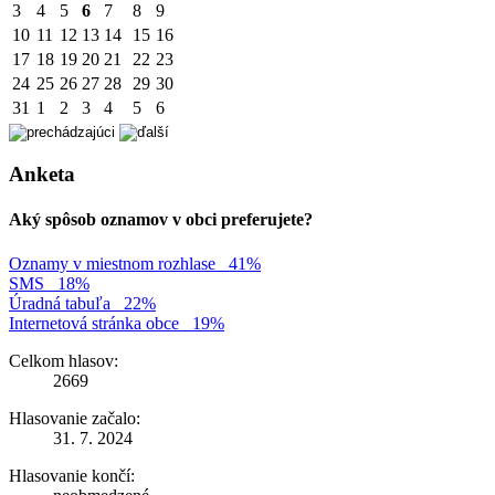
3
4
5
6
7
8
9
10
11
12
13
14
15
16
17
18
19
20
21
22
23
24
25
26
27
28
29
30
31
1
2
3
4
5
6
Anketa
Aký spôsob oznamov v obci preferujete?
Oznamy v miestnom rozhlase
41%
SMS
18%
Úradná tabuľa
22%
Internetová stránka obce
19%
Celkom hlasov:
2669
Hlasovanie začalo:
31. 7. 2024
Hlasovanie končí: