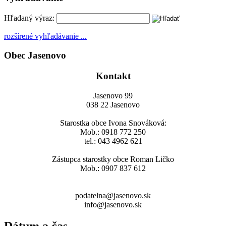
Hľadaný výraz:
rozšírené vyhľadávanie ...
Obec Jasenovo
Kontakt
Jasenovo 99
038 22 Jasenovo
Starostka obce Ivona Snováková:
Mob.: 0918 772 250
tel.: 043 4962 621
Zástupca starostky obce Roman Ličko
Mob.: 0907 837 612
podatelna@jasenovo.sk
info@jasenovo.sk
Dátum a čas