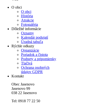
O obci
O obci
História
Atrakcie
Fotogaléria
Dôležité informácie
Oznamy
Kalendár podujatí
Úradná tabuľa
Rýchle odkazy
Organizácie
Poriadok a čistota
Podnety a pripomienky
Tlačivá
Ochrana osobných
údajov GDPR
Kontakt
Obec Jasenovo
Jasenovo 99
038 22 Jasenovo
Tel: 0918 77 22 50