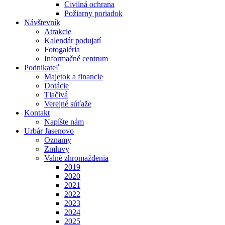
Civilná ochrana
Požiarny poriadok
Návštevník
Atrakcie
Kalendár podujatí
Fotogaléria
Informačné centrum
Podnikateľ
Majetok a financie
Dotácie
Tlačivá
Verejné súťaže
Kontakt
Napíšte nám
Urbár Jasenovo
Oznamy
Zmluvy
Valné zhromaždenia
2019
2020
2021
2022
2023
2024
2025