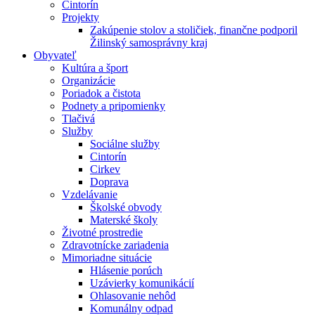
Cintorín
Projekty
Zakúpenie stolov a stoličiek, finančne podporil
Žilinský samosprávny kraj
Obyvateľ
Kultúra a šport
Organizácie
Poriadok a čistota
Podnety a pripomienky
Tlačivá
Služby
Sociálne služby
Cintorín
Cirkev
Doprava
Vzdelávanie
Školské obvody
Materské školy
Životné prostredie
Zdravotnícke zariadenia
Mimoriadne situácie
Hlásenie porúch
Uzávierky komunikácií
Ohlasovanie nehôd
Komunálny odpad