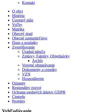
Kontakt
O obci
História
Územný plán
Voľby
Matrika
Obecný úrad
Obecné zastupiteľstvo
Dane a poplatky
Zverejňovanie
Úradná tabuľa
Zmluvy, Faktúry, Objednávky
Archív
Verejné obstarávanie
Dokumenty a cenníky
VZN
Hospodárenie
Oznamy
Regionálny rozvoj
Ochrana osobných údajov GDPR
Cintorín
Projekty
Vyhľadávanie