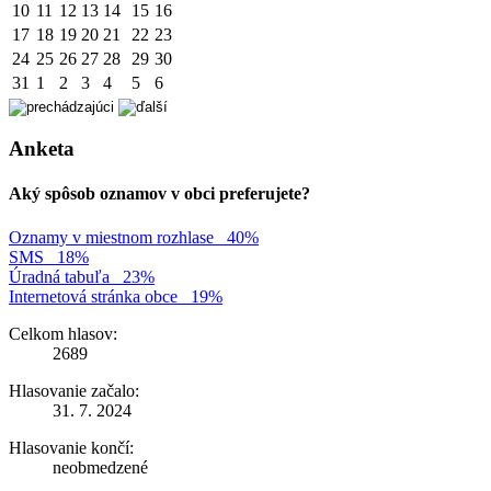
10
11
12
13
14
15
16
17
18
19
20
21
22
23
24
25
26
27
28
29
30
31
1
2
3
4
5
6
Anketa
Aký spôsob oznamov v obci preferujete?
Oznamy v miestnom rozhlase
40%
SMS
18%
Úradná tabuľa
23%
Internetová stránka obce
19%
Celkom hlasov:
2689
Hlasovanie začalo:
31. 7. 2024
Hlasovanie končí:
neobmedzené