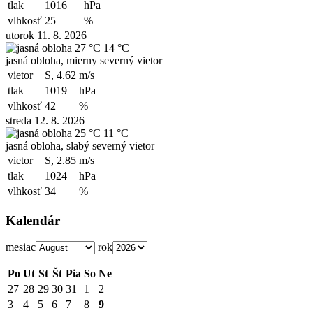
tlak
1016
hPa
vlhkosť
25
%
utorok 11. 8. 2026
27 °C
14 °C
jasná obloha, mierny severný vietor
vietor
S, 4.62
m/s
tlak
1019
hPa
vlhkosť
42
%
streda 12. 8. 2026
25 °C
11 °C
jasná obloha, slabý severný vietor
vietor
S, 2.85
m/s
tlak
1024
hPa
vlhkosť
34
%
Kalendár
mesiac
rok
Po
Ut
St
Št
Pia
So
Ne
27
28
29
30
31
1
2
3
4
5
6
7
8
9