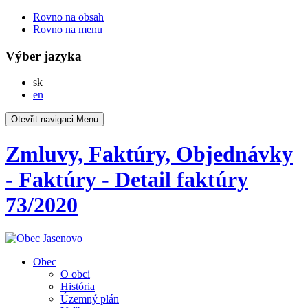
Rovno na obsah
Rovno na menu
Výber jazyka
Slovensky
sk
English
en
Otevřit navigaci
Menu
Zmluvy, Faktúry, Objednávky
- Faktúry - Detail faktúry
73/2020
Obec
O obci
História
Územný plán