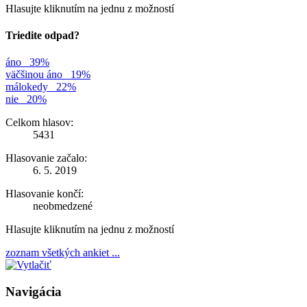
Hlasujte kliknutím na jednu z možností
Triedite odpad?
áno
39%
väčšinou áno
19%
málokedy
22%
nie
20%
Celkom hlasov:
5431
Hlasovanie začalo:
6. 5. 2019
Hlasovanie končí:
neobmedzené
Hlasujte kliknutím na jednu z možností
zoznam všetkých ankiet ...
Navigácia