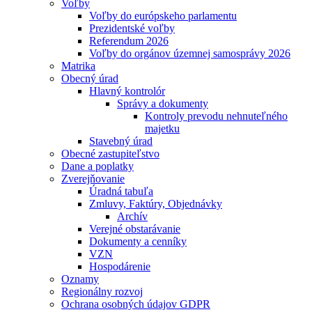
Voľby
Voľby do európskeho parlamentu
Prezidentské voľby
Referendum 2026
Voľby do orgánov územnej samosprávy 2026
Matrika
Obecný úrad
Hlavný kontrolór
Správy a dokumenty
Kontroly prevodu nehnuteľného
majetku
Stavebný úrad
Obecné zastupiteľstvo
Dane a poplatky
Zverejňovanie
Úradná tabuľa
Zmluvy, Faktúry, Objednávky
Archív
Verejné obstarávanie
Dokumenty a cenníky
VZN
Hospodárenie
Oznamy
Regionálny rozvoj
Ochrana osobných údajov GDPR