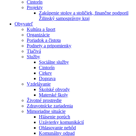
Cintorín
Projekty
Zakúpenie stolov a stoličiek, finančne podporil
Žilinský samosprávny kraj
Obyvateľ
Kultúra a šport
Organizácie
Poriadok a čistota
Podnety a pripomienky
Tlačivá
Služby
Sociálne služby
Cintorín
Cirkev
Doprava
Vzdelávanie
Školské obvody
Materské školy
Životné prostredie
Zdravotnícke zariadenia
Mimoriadne situácie
Hlásenie porúch
Uzávierky komunikácií
Ohlasovanie nehôd
Komunálny odpad