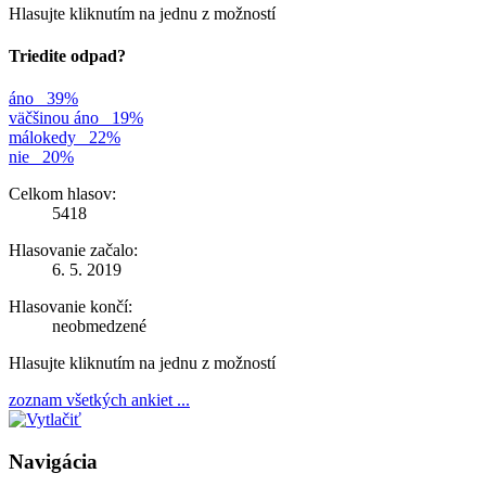
Hlasujte kliknutím na jednu z možností
Triedite odpad?
áno
39%
väčšinou áno
19%
málokedy
22%
nie
20%
Celkom hlasov:
5418
Hlasovanie začalo:
6. 5. 2019
Hlasovanie končí:
neobmedzené
Hlasujte kliknutím na jednu z možností
zoznam všetkých ankiet ...
Navigácia