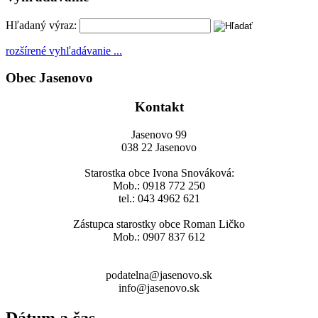
Hľadaný výraz:
rozšírené vyhľadávanie ...
Obec Jasenovo
Kontakt
Jasenovo 99
038 22 Jasenovo
Starostka obce Ivona Snováková:
Mob.: 0918 772 250
tel.: 043 4962 621
Zástupca starostky obce Roman Ličko
Mob.: 0907 837 612
podatelna@jasenovo.sk
info@jasenovo.sk
Dátum a čas