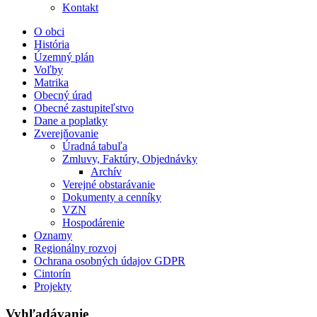
Kontakt
O obci
História
Územný plán
Voľby
Matrika
Obecný úrad
Obecné zastupiteľstvo
Dane a poplatky
Zverejňovanie
Úradná tabuľa
Zmluvy, Faktúry, Objednávky
Archív
Verejné obstarávanie
Dokumenty a cenníky
VZN
Hospodárenie
Oznamy
Regionálny rozvoj
Ochrana osobných údajov GDPR
Cintorín
Projekty
Vyhľadávanie