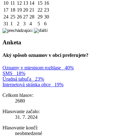
10
11
12
13
14
15
16
17
18
19
20
21
22
23
24
25
26
27
28
29
30
31
1
2
3
4
5
6
Anketa
Aký spôsob oznamov v obci preferujete?
Oznamy v miestnom rozhlase
40%
SMS
18%
Úradná tabuľa
23%
Internetová stránka obce
19%
Celkom hlasov:
2680
Hlasovanie začalo:
31. 7. 2024
Hlasovanie končí:
neobmedzené