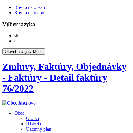
Rovno na obsah
Rovno na menu
Výber jazyka
Slovensky
sk
English
en
Otevřit navigaci
Menu
Zmluvy, Faktúry, Objednávky
- Faktúry - Detail faktúry
76/2022
Obec
O obci
História
Územný plán