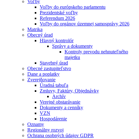
Voľby
Voľby do európskeho parlamentu
Prezidentské voľby
Referendum 2026
Voľby do orgánov územnej samosprávy 2026
Matrika
Obecný úrad
Hlavný kontrolór
Správy a dokumenty
Kontroly prevodu nehnuteľného
majetku
Stavebný úrad
Obecné zastupiteľstvo
Dane a poplatky
Zverejňovanie
Úradná tabuľa
Zmluvy, Faktúry, Objednávky
Archív
Verejné obstarávanie
Dokumenty a cenníky
VZN
Hospodárenie
Oznamy
Regionálny rozvoj
Ochrana osobných údajov GDPR