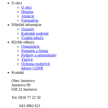
O obci
O obci
História
Atrakcie
Fotogaléria
Dôležité informácie
Oznamy
Kalendár podujatí
Úradná tabuľa
Rýchle odkazy
Organizácie
Poriadok a čistota
Podnety a pripomienky
Tlačivá
Ochrana osobných
údajov GDPR
Kontakt
Obec Jasenovo
Jasenovo 99
038 22 Jasenovo
Tel: 0918 77 22 50
043 4962 621