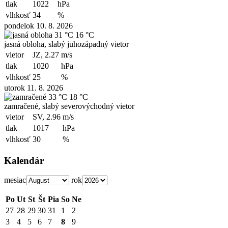
tlak
1022
hPa
vlhkosť
34
%
pondelok 10. 8. 2026
31 °C
16 °C
jasná obloha, slabý juhozápadný vietor
vietor
JZ, 2.27
m/s
tlak
1020
hPa
vlhkosť
25
%
utorok 11. 8. 2026
33 °C
18 °C
zamračené, slabý severovýchodný vietor
vietor
SV, 2.96
m/s
tlak
1017
hPa
vlhkosť
30
%
Kalendár
mesiac
rok
Po
Ut
St
Št
Pia
So
Ne
27
28
29
30
31
1
2
3
4
5
6
7
8
9