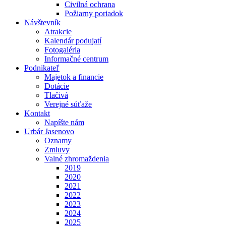
Civilná ochrana
Požiarny poriadok
Návštevník
Atrakcie
Kalendár podujatí
Fotogaléria
Informačné centrum
Podnikateľ
Majetok a financie
Dotácie
Tlačivá
Verejné súťaže
Kontakt
Napíšte nám
Urbár Jasenovo
Oznamy
Zmluvy
Valné zhromaždenia
2019
2020
2021
2022
2023
2024
2025